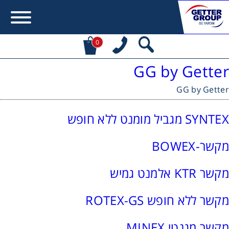
0
GG by Getter
Error:
Contact form not found.
GG by Getter
מעונין לקבל הצעת מחיר או מידע עבור:
SYNTEX מגביל מומנט ללא חופש
מקשרים, מצמדים ובלמים
מקשר-BOWEX
מנועי חשמל וממסרות
מקשר KTR אלמנט גמיש
מיסבים ובתי מיסב
מקשר ללא חופש ROTEX-GS
שרשראות, גלגלי שרשרת וגלגלי שיניים
מקשר מגנטי MINEX