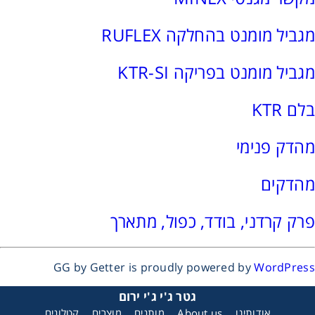
רצועות וי, רצועות תזמון וגלגלים
מגביל מומנט בהחלקה RUFLEX
שינוע ליניארי
מגביל מומנט בפריקה KTR-SI
עיבוד שבבי/רכיבי אוטומציה, תבניות ושטנצים
בלם KTR
פיקוד ובקרה
מהדק פנימי
רשתות ואביזרי מסוע
מהדקים
פרק קרדני, בודד, כפול, מתארך
GG by Getter is proudly powered by
WordPress
גטר ג'י ג'י ירום
אודותינו
About us
מותגים
מוצרים
קטלוגים