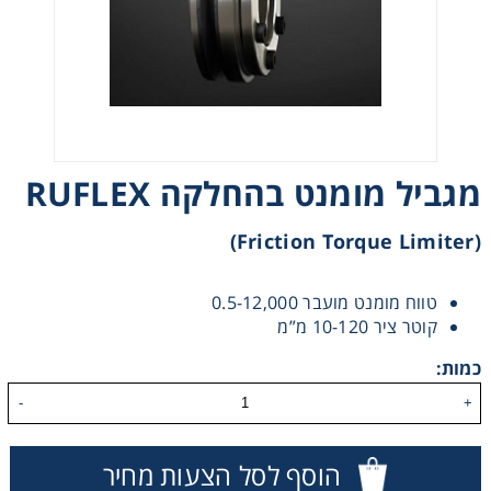
רצועות וי, רצועות תזמון וגלגלים
שינוע ליניארי
עיבוד שבבי/רכיבי אוטומציה, תבניות ושטנצים
מגביל מומנט בהחלקה RUFLEX
פיקוד ובקרה
(Friction Torque Limiter)
רשתות ואביזרי מסוע
טווח מומנט מועבר 0.5-12,000
קוטר ציר 10-120 מ”מ
כמות:
-
+
הוסף לסל הצעות מחיר