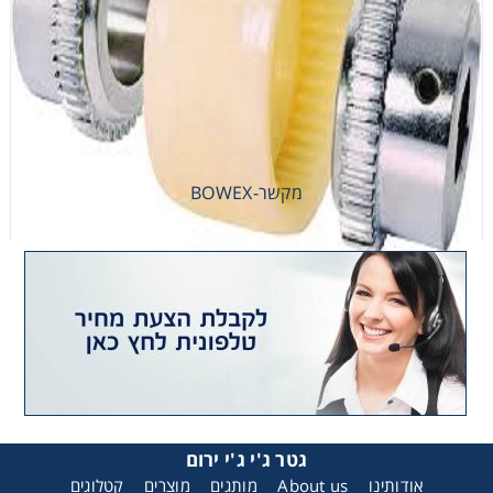
מקשר-BOWEX
מקשר-BOWEX
גטר ג'י ג'י ירום
אודותינו
About us
מותגים
מוצרים
קטלוגים