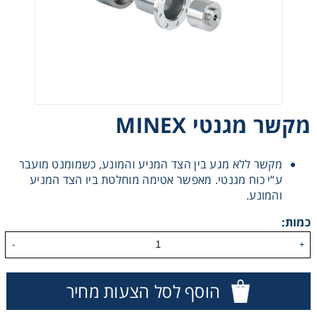
רצועות וי, רצועות תזמון וגלגלים
שינוע ליניארי
עיבוד שבבי/רכיבי אוטומציה, תבניות ושטנצים
מקשר מגנטי MINEX
פיקוד ובקרה
מקשר ללא מגע בין הצד המניע והמונע, כשמומנט מועבר
ע”י כוח מגנטי. מאפשר אטימה מוחלטת ביו הצד המניע
רשתות ואביזרי מסוע
והמונע.
כמות:
-
+
הוסף לסל הצעות מחיר