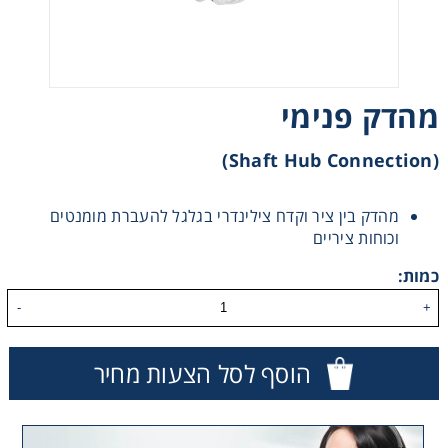
רצועות וי, רצועות תזמון וגלגלים
שינוע ליניארי
מהדק פנימי
עיבוד שבבי/רכיבי אוטומציה, תבניות ושטנצים
(Shaft Hub Connection)
פיקוד ובקרה
מהדק בין ציר וקדח צילינדרי בגלגל להעברת מומנטים
וכוחות ציריים
רשתות ואביזרי מסוע
כמות:
-
+
הוסף לסל הצעות מחיר