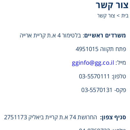
צור קשר
רצועות וי, רצועות תזמון וגלגלים
בית
>
צור קשר
שינוע ליניארי
משרדים ראשיים
: בלטימור 4 א.ת קריית ארייה
עיבוד שבבי/רכיבי אוטומציה, תבניות ושטנצים
פתח תקווה 4951015
פיקוד ובקרה
מייל:
gginfo@gg.co.il
רשתות ואביזרי מסוע
טלפון: 03-5570111
פקס- 03-5570131
סניף צפון:
החרושת 74 א.ת קריית ביאליק 2751173