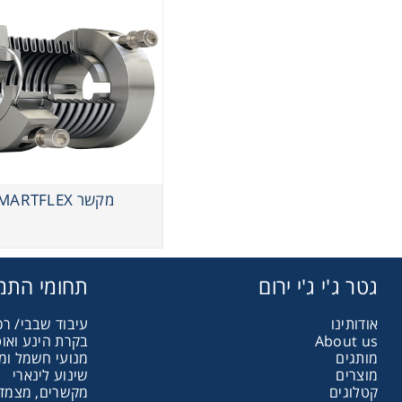
מקשר SMARTFLEX
גטר ג'י ג'י ירום
תחומי התמ
אודותינו
עיבוד שבבי/ רכ
About us
בקרת הינע ואו
מותגים
מנועי חשמל ומ
מוצרים
שינוע לינארי
קטלוגים
מקשרים, מצמדי