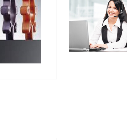
שרשראות,
רצועות וי
שינוע לינ
עיבוד שב
פיקוד וב
רשתות וא