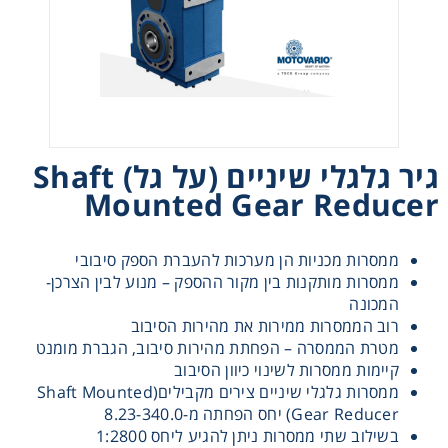
רצועות וי, רצועות תזמון וגלגלים
שינוע ליניארי
עיבוד שבבי/רכיבי אוטומציה, תבניות ושטנצים
גיר גלגלי שיניים (על גל) Shaft
Mounted Gear Reducer
פיקוד ובקרה
רשתות ואביזרי מסוע
ממסרות מכניות הן מערכות להעברת הספק סיבובי
ממסרות מותקנות בין מקור ההספק – מנוע לבין הצרכן-
המכונה
רוב הממסרות ממירות את מהירות הסיבוב
מטרת הממסרה – הפחתת מהירות סיבוב, הגברת מומנט
קיימות ממסרות לשינוי כיוון הסיבוב
ממסרות גלגלי שיניים צירים מקבילים(Shaft Mounted
Gear Reducer) יחס הפחתה מ-8.23-340.0
בשילוב שתי ממסרות ניתן להגיע ליחס 1:2800