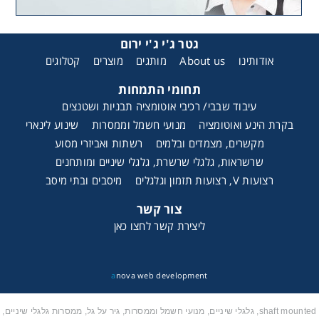
גטר ג'י ג'י ירום
אודותינו
About us
מותגים
מוצרים
קטלוגים
תחומי התמחות
עיבוד שבבי/ רכיבי אוטומציה תבניות ושטנצים
בקרת הינע ואוטומציה
מנועי חשמל וממסרות
שינוע לינארי
מקשרים, מצמדים ובלמים
רשתות ואביזרי מסוע
שרשראות, גלגלי שרשרת, גלגלי שיניים ומותחנים
רצועות V, רצועות תזמון וגלגלים
מיסבים ובתי מיסב
צור קשר
ליצירת קשר לחצו כאן
a
nova web development
shaft mounted, גלגלי שיניים, מנועי חשמל וממסרות, גיר על גל, ממסרות גלגלי שיניים,