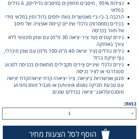
נצילות 95% , מיסבים מחוזקים (מיסבים גליליים), 6 גדלים
במלאי
הרכבה ב-ג’י-ג’י מאפשרית טווח יחסים גדול זמין במלאי מידי
בגירים (ממסרות) גלגלי שיניים קיימת אופציה של מיסב
אל-חוזר בכניסה
גירים קטנים (עד ציר יציאה 30 מ”מ) עם שמן סינטטי ללא
צורך באחזקה
גירים גודלים (ציר יציאה 40 מ”מ-100 מ”מ) עם שמן מינרלי,
גוף יציקת ברזל
גירים גלגלי שיניים צירים מקבילים מותאמים בכניסה למנוע
סטנדרטי או לציר כניסה
מגוון אפשרויות ביציאה: ציר יציאה/ קדח יציאה/קדח יציאה
עם טבעת חביקה (shrink disk) או מגביל מומנט/זרוע
מומנט/פלאנג’ יציאה בגדלים שונים
כמות:
-
+
הוסף לסל הצעות מחיר