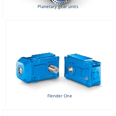
Flender One
Planetary gear units
Flender One
AIQ Sensor