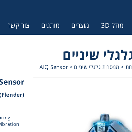
מודל 3D
מוצרים
מותגים
צור קשר
גלי שיניים
Error:
Contact form not found.
ות
>
ממסרות גלגלי שיניים
>
AIQ Sensor
ונין לקבל הצעת מחיר או מידע עבור
Sensor
מצמדים ובלמים
(Flender)
מל וממסרות
oring
vibration
בתי מיסב