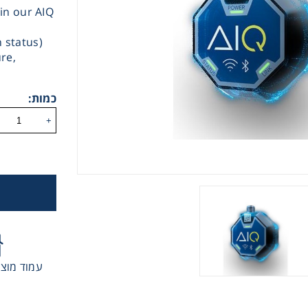
hin our AIQ
 גלגלי שרשרת וגלגלי שיניים
 status)
re,
, רצועות תזמון וגלגלים
כמות:
יארי
+
בי/רכיבי אוטומציה, תבניות ושטנצים
קרה
ביזרי מסוע
עמוד מוצר