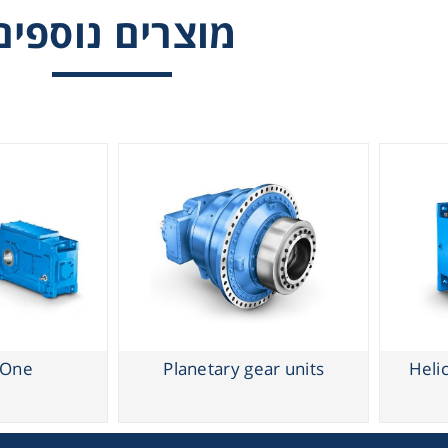
מוצרים נוספים
Helical and bevel helical gear unit
 One
Planetary gear units
Helic