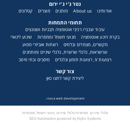
גטר ג'י ג'י ירום
אודותינו
About us
מותגים
מוצרים
קטלוגים
תחומי התמחות
עיבוד שבבי/ רכיבי אוטומציה תבניות ושטנצים
בקרת הינע ואוטומציה
מנועי חשמל וממסרות
שינוע לינארי
מקשרים, מצמדים ובלמים
רשתות ואביזרי מסוע
שרשראות, גלגלי שרשרת, גלגלי שיניים ומותחנים
רצועות V, רצועות תזמון וגלגלים
מיסבים ובתי מיסב
צור קשר
ליצירת קשר לחצו כאן
a
nova web development
גלגלי שיניים, ממסרות גלגלי שיניים, מנועי חשמל וממסרות
SEO Automation powered by Nytro Systems