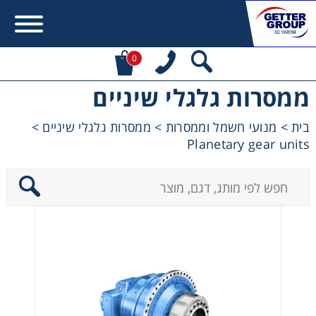
0
ממסרות גלגלי שיניים
Error:
Contact form not found.
בית
>
מנועי חשמל וממסרות
>
ממסרות גלגלי שיניים
>
Planetary gear units
מעונין לקבל הצעת מחיר או מידע עבור:
מקשרים, מצמדים ובלמים
מנועי חשמל וממסרות
מיסבים ובתי מיסב
שרשראות, גלגלי שרשרת וגלגלי שיניים