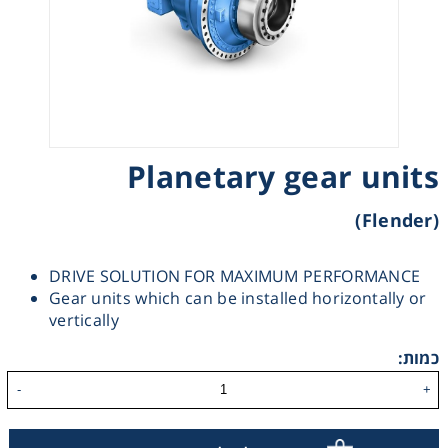
רצועות וי, רצועות תזמון וגלגלים
שינוע ליניארי
עיבוד שבבי/רכיבי אוטומציה, תבניות ושטנצים
Planetary gear units
פיקוד ובקרה
(Flender)
רשתות ואביזרי מסוע
DRIVE SOLUTION FOR MAXIMUM PERFORMANCE
Gear units which can be installed horizontally or
vertically
כמות:
-
+