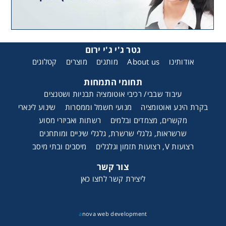
גטר ג'י ג'י ירום
אודותינו
About us
מותגים
מוצרים
קטלוגים
תחומי התמחות
עיבוד שבבי/ רכיבי אוטומציה תבניות ושטנצים
בקרת הינע ואוטומציה
מנועי חשמל וממסרות
שינוע לינארי
מקשרים, מצמדים ובלמים
רשתות ואביזרי מסוע
שרשראות, גלגלי שרשרת, גלגלי שיניים ומותחנים
רצועות V, רצועות תזמון וגלגלים
מיסבים ובתי מיסב
צור קשר
ליצירת קשר לחצו כאן
a
nova web development