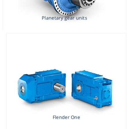
Planetary gear units
Flender One
Flender One