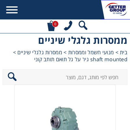
0
ממסרות גלגלי שיניים
Error:
Contact form not found.
בית
>
מנועי חשמל וממסרות
>
ממסרות גלגלי שיניים
>
shaft mounted גיר על גל תואם תותב קוני
מעונין לקבל הצעת מחיר או מידע עבור:
מקשרים, מצמדים ובלמים
מנועי חשמל וממסרות
מיסבים ובתי מיסב
שרשראות, גלגלי שרשרת וגלגלי שיניים