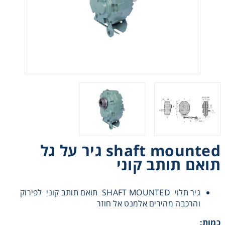
רצועות וי, רצועות תזמון וגלגלים
שינוע ליניארי
עיבוד שבבי/רכיבי אוטומציה, תבניות ושטנצים
פיקוד ובקרה
רשתות ואביזרי מסוע
shaft mounted גיר על גל
תואם תותב קוני
גיר תלוי SHAFT MOUNTED תואם תותב קוני לפירוק
והרכבה מהירים אלמנט אל חוזר
כמות: