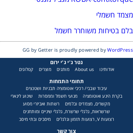
רצועות וי, רצועות תזמון וגלגלים
מצמד חשמלי
שינוע ליניארי
בלם בטיחות משוחרר חשמל
עיבוד שבבי/רכיבי אוטומציה, תבניות ושטנצים
GG by Getter is proudly powered by
WordPress
פיקוד ובקרה
גטר ג'י ג'י ירום
אודותינו
About us
מותגים
מוצרים
קטלוגים
רשתות ואביזרי מסוע
תחומי התמחות
עיבוד שבבי/ רכיבי אוטומציה תבניות ושטנצים
בקרת הינע ואוטומציה
מנועי חשמל וממסרות
שינוע לינארי
מקשרים, מצמדים ובלמים
רשתות ואביזרי מסוע
שרשראות, גלגלי שרשרת, גלגלי שיניים ומותחנים
בלם RINGSPANN
רצועות V, רצועות תזמון וגלגלים
מיסבים ובתי מיסב
צור קשר