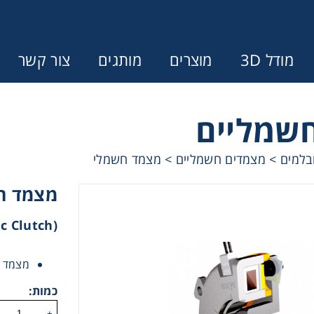
מודל 3D
מוצרים
מותגים
צור קשר
שמליים
Error:
Contact form not found.
בלמים
>
מצמדים חשמליים
>
מצמד חשמלי
ונין לקבל הצעת מחיר או מידע עבור
מצמד ח
מצמדים ובלמים
(Electric Clutch)
מל וממסרות
מצמד ה
כמות:
בתי מיסב
+