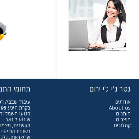
שרשראות,
רצועות וי
שינוע לינ
עיבוד שב
גטר ג'י ג'י ירום
תחומי התמ
פיקוד וב
אודותינו
עיבוד שבבי/ רכ
About us
בקרת הינע ואו
מותגים
מנועי חשמל ומ
רשתות וא
מוצרים
שינוע לינארי
קטלוגים
מקשרים, מצמדי
רשתות ואביזרי 
שרשראות, גלגלי