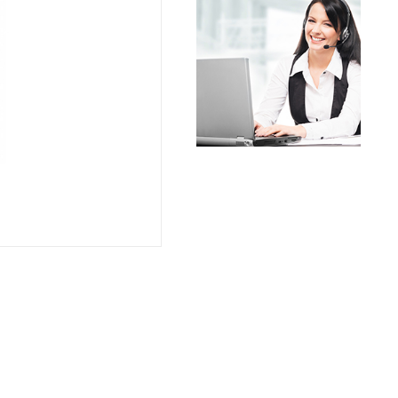
שרשראות,
רצועות וי
שינוע לינ
עיבוד שב
פיקוד וב
רשתות וא