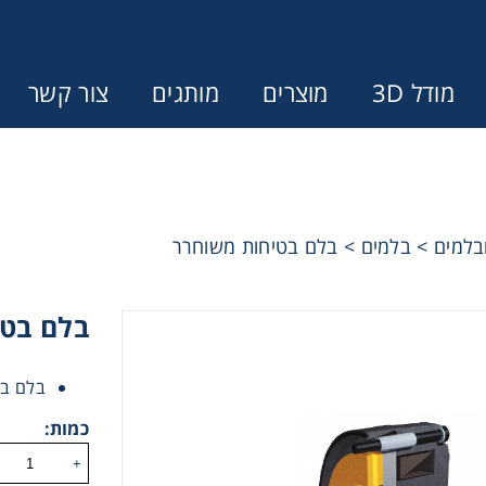
מודל 3D
מוצרים
מותגים
צור קשר
Error:
Contact form not found.
בלמים
>
בלמים
>
בלם בטיחות משוחרר
ונין לקבל הצעת מחיר או מידע עבור
מצמדים ובלמים
בלם בט
בלם בט
מל וממסרות
כמות:
בתי מיסב
+