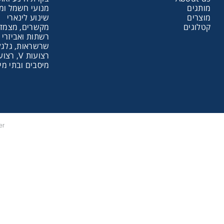
מותגים
מנועי חשמל ומ
מוצרים
שינוע לינארי
שרשראות,
קטלוגים
מקשרים, מצמדי
רשתות ואביזרי 
שרשראות, גלגלי
רצועות V, רצועות תזמון וגלגלים
רצועות וי
מיסבים ובתי מי
שינוע לינ
עיבוד שב
Leroy Somer
פיקוד וב
רשתות וא