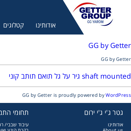
אודותינו
קטלוגים
GG by Getter
GG by Getter
מע
shaft mounted גיר על גל תואם תותב קוני
מקשרים, 
GG by Getter is proudly powered by
WordPress
מנועי חש
גטר ג'י ג'י ירום
תחומי התמ
אודותינו
עיבוד שבבי/ רכ
מיסבים ו
About us
בקרת הינע ואו