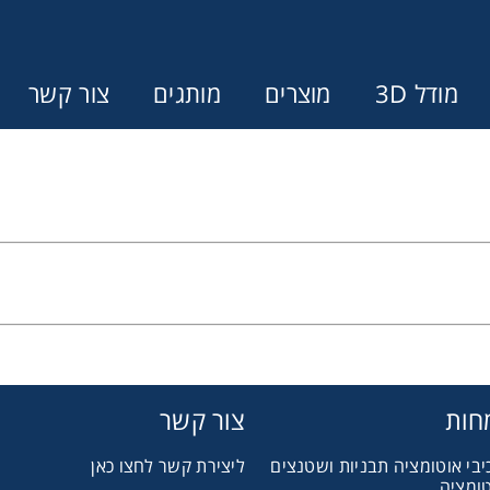
מודל 3D
מוצרים
מותגים
צור קשר
Error:
Contact form not found.
ונין לקבל הצעת מחיר או מידע עבור
מצמדים ובלמים
מל וממסרות
חות
צור קשר
יבי אוטומציה תבניות ושטנצים
ליצירת קשר לחצו כאן
בתי מיסב
טומציה