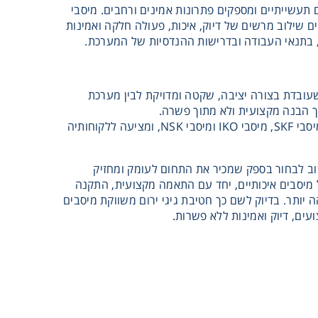
S מתאימים למגוון עצום של יישומים תעשייתיים ומספקים פתרונות אמינים ורחבים. מיסבי
בפתרונות קומפקטיים, מיסבי מחט ותנועה ליניארית מדויקת. מיסבי NSK מציעים שילוב מרשים של דיוק, איכות, פעולה חלקה ואמינות
שעובדת בצורה יציבה, שקטה ומדויקת לבין מערכת
ך הבנה מקצועית ולא מתוך פשרה.
חטיבת גיגי ירום , מקבוצת גטר, מספקת מיסבים איכותיים של מותגים מובילים בעולם, בהם מיסבי SKF, מיסבי IKO ומיסבי NSK, ומציעה ללקוחותיה
וב לבחור בספק שמכיר את התחום לעומק ומחזיק
 מיסבים איכותיים, יחד עם התאמה מקצועית, התקנה
 יותר. בדיוק לשם כך חטיבת גיגי ירום משווקת מיסבים