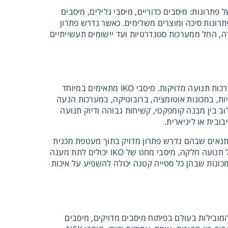
 מאוד של פתרונות: מיסבים כדוריים, מיסבי גלילים, מיסבים
 פתרונות סיכה ומוצרים משלימים. כאשר נדרש פתרון
מה רחבה למגוון תנאי עבודה, החל ממערכות סטנדרטיות ועד יישומים תעשייתיים
מיסבי IKO מביאים איתם התמחות ייחודית במיוחד בתחומי מיסבי מחט, מיסבים ליניאריים ומערכות תנועה מדויקות. מיסבי IKO מתאימים במיוחד
ת, במכונות אוטומציה, ברובוטיקה, במערכות הנעה
IKO מספקים יתרון הנדסי ברור. השילוב בין מבנה קומפקטי, קשיחות גבוהה ודיוק תנועה
שלהם לעבוד בתנאים שבהם נדרש פתרון מדויק בתוך מעטפת מכנית
מוגבלת. כאשר אין מספיק מקום למיסב גדול, אך עדיין יש צורך בעמידה בעומסים ובשמירה על תנועה חלקה, מיסבי מחט של IKO יכולים לתת מענה
אפשרות תנועה יציבה ומבוקרת במכונות שבהן כל סטייה קטנה יכולה להשפיע על איכות
נות הנדסית יפנית בתחום המיסבים. NSK היא מהחברות המובילות בעולם בפיתוח מיסבים מדויקים, מיסבים