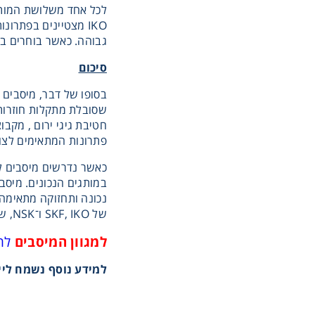
גבוהה. כאשר בוחרים בין מיסבי SKF, מיסבי IKO ומיסבי NSK, הבחירה הנכונה תלויה ביישום, בתנאי הע
סיכום
בסופו של דבר, מיסבים 
שסובלת מתקלות חוזרות
פתרונות המתאימים לצו
כאשר נדרשים מיסבים ל
במותגים הנכונים. מיסב
נכונה ותחזוקה מתאימה, 
של SKF, IKO ו־NSK, שלושה מותגים מובילים שנותנים מענה מקצועי לתעשייה שדורשת ביצועים, דיוק ואמינות ללא פשרות.
למגוון המיסבים
לח
למידע נוסף נשמח ליי