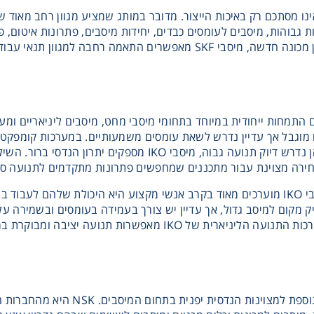
תרון של מיסבי SKF אינו מסתכם רק באיכות הייצור. מדובר במותג שמציע מגוון רחב
ות גבוהות, מיסבים לעומסים כבדים, יחידות מיסבים, פתרונות איטום,
למכונה קיימת או לתכנון מכונה חדשה, מיסבי SKF מאפשרים התא
מוגבל אך עדיין נדרש לשאת עומסים משמעותיים. במערכות קומפקטיו
ליניארית ובמכונות שבהן נדרש דיוק תנועה גבוה, מיסבי 
אחת הסיבות לכך שמיסבי IKO מוערכים מאוד בקרב אנשי מקצוע היא היכולת 
יעיל מאוד. במקביל, מערכות התנועה הליניארית של IKO מ
מיסבי NSK הם דוגמה נוספת למצוי