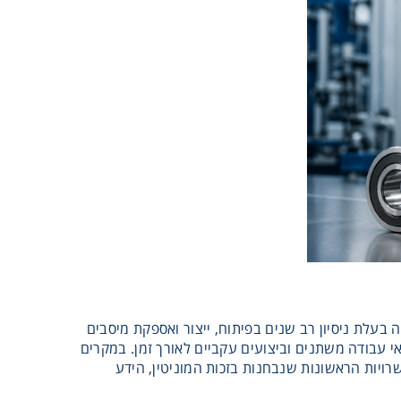
חד השמות המוכרים והמוערכים ביותר בעולם המיסבים. SKF היא חברה בעלת ניסיון רב שנים בפיתוח, ייצור ואספקת מיסבים
עמידות בתנאי עבודה משתנים וביצועים עקביים לאורך זמן. במקרים
ה מחפש מיסבים למכונה קריטית, מיסבי SKF הם אחת האפשרויות הראשונות שנבחנות בזכות המוניטין, הידע