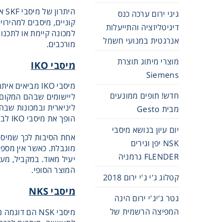
הי
גיגי ירום ערכה כנס
קוניים, מיסבים למהירוי
דיגיטליזציה והתייעלות
אנרגטית במנועי חשמל
מורכבים.
מוצרי מיתוג תוצרת
מיסבי
IKO
Siemens
חדש! תופים ממונעים
ליישומים שבהם המקום 
מבית Gesto
הופך את מיסבי IKO לבחירה מצוינת עבור מתכננים שמחפשים פתרונות מתקדמים לתנועה סיבובית או ליניארית.
יום עיון בנושא מיסבי
NSK יפן וגירים
FLENDER גרמניה
המוצר הסופי.
קטלוג ג'י ג'י ירום 2018
מיסבי
NKS
גטר ג'יג'י ירום הינה
המפיצה הרשמית של