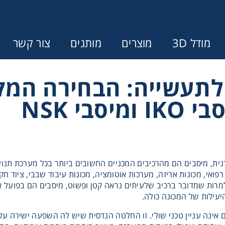
מודל 3D
מוצרים
מותגים
צור קשר
לתעשייה: הבחירה המקצ
Error:
Contact form not found.
ונין לקבל הצעת מחיר או מידע עבור
מצמדים ובלמים
ת, מיסבים הם מהרכיבים המכניים החשובים ביותר בכל מערכת תנועה
 רפואי, מכונות אריזה, מערכות אוטומציה, מכונות עיבוד שבבי, ציוד 
מל וממסרות
 למרות שמדובר ברכיב שלעיתים נראה קטן ופשוט, מיסבים הם בפועל 
יעילות של המכונה כולה.
בתי מיסב
 אינה עניין טכני שולי. זו החלטה הנדסית שיש לה השפעה ישירה על 