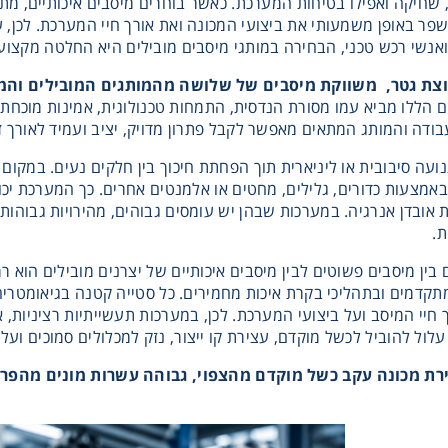
 שחיקה ואפילו בטיחות המערכת. כאשר בוחרים מיסבים איכותיים, מת
לשפר באופן משמעותי את ביצועי המכונה ואת אורך חיי המערכת. לכן, 
 גלגלי שרשרת וגלגלי שיניים
 ואנשי רכש טכני, הבחירה במותגי מיסבים מובילים היא החלטה מקצ
בוצת גטר, משווקת מיסבים של שלושה מהמותגים המובילים והמ
הללו מביא עמו מסורת הנדסית, התמחות טכנולוגית, אמינות מוכחת ופ
, רצועות תזמון וגלגלים
בודה והמותג המתאים מאפשר לקבל פתרון מדויק, יציב ועמיד לאורך ז
ועה סיבובית או ליניארית תוך הפחתת חיכוך בין חלקים נעים. במקום
יארי
אמצעות כדורים, גלילים, מחטים או אלמנטים אחרים. כך המערכת יכ
 אובדן אנרגיה. במערכות שבהן יש עומסים גבוהים, מהירויות גבוהות, 
ת.
בי/רכיבי אוטומציה, תבניות ושטנצים
ין מיסבים פשוטים לבין מיסבים איכותיים של יצרנים מובילים הוא רמת
תקדמים ובתהליכי בקרת איכות מחמירים. כל סטייה קטנה בגיאומטריה
קרה
חיי המיסב ועל ביצועי המערכת. לכן, במערכות תעשייתיות רציניות, 
לול להוביל לכשל מוקדם, עצירת קו ייצור, נזק למכלולים סמוכים ועלו
ביזרי מסוע
ירת מכונה עקב כשל מוקדם מהצפוי, גבוהה עשרות מונים מהפרש 