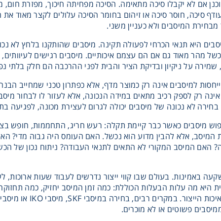
וכנן אם לא יקבלו סיכה מתאימה. הסיכה מפחיתה חיכוך, מפזרת חום, מ
עודף סיכה, חוסר סיכה או זיהום בחומר הסיכה עלולים לקצר מאוד את 
מבחירת המיסבים ולא כעניין משני.
בים היא תנאי הכרחי לפעולה תקינה. מיסבים שהותקנו בלחץ לא נכון,
יכשל מהר מאוד גם אם הם עצמם איכותיים. מיסבים רגישים לעיוותים, 
שמירה על ניקיון ובדיקת הציר והבית לפני ההרכבה הם חלק בלתי נ
NSK, המטרה אינה רק לספק רכיב מתאים במידה הנכונה, אלא לעזור לו לבחור
חירה לא נכונה של מיסבים יכולה לגרום לעצירת מכונה, לפגיעה בתפ
פוש מיסבים כאשר כבר קיימת תקלה: רעש חריג, התחממות, חופש בצי
המיסב, אלא להבין מדוע הוא נכשל. האם העומס היה גבוה מדי? האם
 האם המיסב המקורי לא התאים לתנאי העבודה? ניתוח נכון של הכשל
קעה באמינות. בעולם שבו קווי ייצור נדרשים לעבוד שעות ארוכות, ל
היא מה עלות הבעלות הכוללת: כמה זמן המיסב יחזיק, כמה תחזוקה 
מיסבים פשוטים או לא מוכרים.