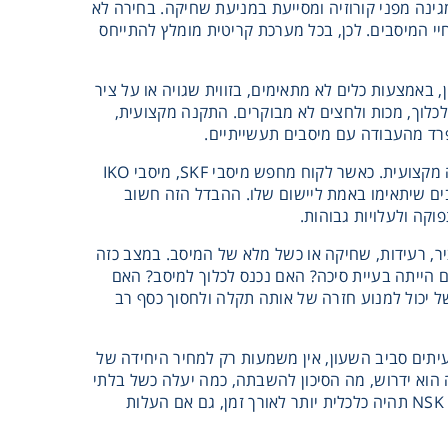
גינה מפני קורוזיה ומסייעת במניעת שחיקה. בחירה לא
חיי המיסבים. לכן, בכל מערכת קריטית מומלץ להתייחס
 באמצעות כלים לא מתאימים, בזווית שגויה או על ציר
לכלוך, מכות ולחצים לא מבוקרים. התקנה מקצועית,
פרד מהעבודה עם מיסבים תעשייתיים.
בחטיבת גיגי ירום, ההתייחסות למיסבים אינה רק כמוצר מדף, אלא כפתרון טכני שמחייב הבנה מקצועית. כאשר לקוח מחפש מיסבי SKF, מיסבי IKO
 מיסבים שיתאימו באמת ליישום שלו. ההבדל הזה חשוב
וקה ולעלויות גבוהות.
ר, רעידות, שחיקה או כשל מלא של המיסב. במצב כזה
 הייתה בעיית סיכה? האם נכנס לכלוך למיסב? האם
 יכול למנוע חזרה של אותה תקלה ולחסוך כסף רב
עיתים סביב השעון, אין משמעות רק למחיר היחידה של
הוא ידרוש, מה הסיכון להשבתה, כמה יעלה כשל בלתי
צפוי ומה ההשפעה על איכות הייצור. במקרים רבים, בחירה במיסבי SKF, מיסבי IKO או מיסבי NSK תהיה כלכלית יותר לאורך זמן, גם אם העלות