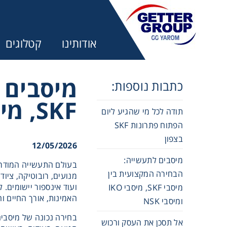
אודותינו
קטלוגים
מיסבים 
כתבות נוספות:
SKF, מיסבי IKO ומיסבי NSK
תודה לכל מי שהגיע ליום
מע
הפתוח פתרונות SKF
בצפון
12/05/2026
מקשרים, 
מיסבים לתעשייה:
בעולם התעשייה המודרני
הבחירה המקצועית בין
מנועים, רובוטיקה, ציוד
מנועי חש
ועוד אינספור יישומים.
מיסבי SKF, מיסבי IKO
האמינות, אורך החיים וה
ומיסבי NSK
מיסבים ו
בחירה נכונה של מיסבים
אל תסכן את העסק ורכוש