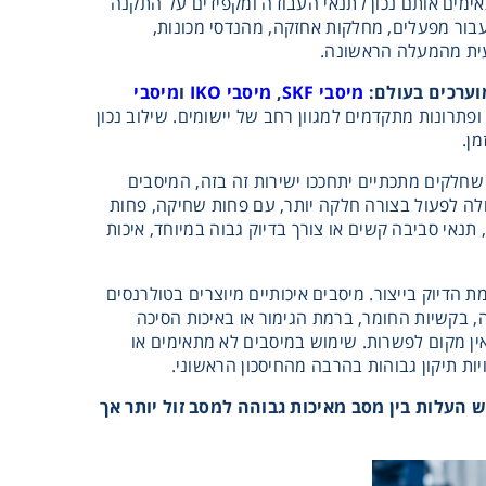
אימים אותם נכון לתנאי העבודה ומקפידים על התקנה
עבור מפעלים, מחלקות אחזקה, מהנדסי מכונות,
ועית מהמעלה הראשונה.
וערכים בעולם:
מיסבי
SKF
,
מיסבי
IKO
ו
מיסבי
תרונות מתקדמים למגוון רחב של יישומים. שילוב נכון
מן.
 שחלקים מתכתיים יתחככו ישירות זה בזה, המיסבים
ולה לפעול בצורה חלקה יותר, עם פחות שחיקה, פחות
תנאי סביבה קשים או צורך בדיוק גבוה במיוחד, איכות
 הדיוק בייצור. מיסבים איכותיים מיוצרים בטולרנסים
, בקשיות החומר, ברמת הגימור או באיכות הסיכה
אין מקום לפשרות. שימוש במיסבים לא מתאימים או
יות תיקון גבוהות בהרבה מהחיסכון הראשוני.
העלות בין מסב מאיכות גבוהה למסב זול יותר אך