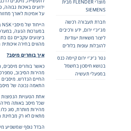
מוצרי FLENDER מבית
ידועים באיכות גבוהה, 
SIEMENS
על אמינות לאורך מחזורי עבודה ממושכ
חברת תעבורה רכשה
הי
מג'יג'י ירום, ידע ורכיבים
ליצור משאיות יעודיות
מהווים בחירה איכותית מ
להובלות עופות בלולים
איך בוחרים מיסב?
גטר ג'יג'י ירום קיימה כנס
בנושא חיסכון בחשמל
כאשר בוחרים מיסבים, ח
מהירות הסיבוב, טמפרטו
במפעלי תעשיה
החיים הנדרש. מיסבים ש
התאמה נכונה של מיסבי
אחת הטעויות הנפוצות ב
שכל מיסב באותה מידה י
מהירות מותרת, סוג כלוב
מתאים לא רק מבחינת מי