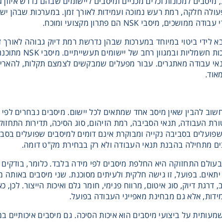
פעולה חלקה, רמת רעש נמוכה ועמידות לאורך זמן. במערכות שבהן יש 
ים, מיסבי NSK הם פתרון מקצועי ומוכח.
יחוד של מיסבי NSK בא לידי ביטוי במיוחד במערכות שבהן נדרשת רמת דיוק גבוהה ל
במערכות הנעה, במ
אוד.
שוב להבין שאין מיסב אחד שמתאים לכל יישום. מיסבים נבחרים לפי ש
רת העבודה, תנאי הסביבה, רמת הזיהום, סוג הסיכה, תדירות התחזוקה
פועלים בסביבה נקייה ומבוקרת אינם דומים למיסבים שפועלים בסביב
ם מתחילה בהבנת תנאי העבודה ולא רק בבחירת מק"ט דומה.
עולם התחזוקה היא החלפת מיסבים לפי מידה בלבד. כלומר, בודקים א
תאים. בפועל, זו גישה חלקית ולעיתים מסוכנת. שני מיסבים באותה מי
, דרגת דיוק, סוג איטום, מרווח פנימי, חומר גלם ואיכות הייצור. לכ
דות, אלא גם מבחינת מאפייני העבודה בפועל.