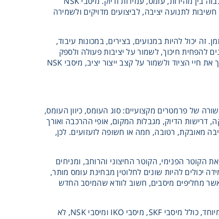
לתעשייה, מיסבים לרכב, מיסבים למכונות וכלים מכניים ומיסבים ליישומים שבהם נדרש איזון גבוה בין מהירות, עומס, עמידות ודיוק. מיסבי NSK
חשיבות לתנועה יציבה, לביצועים מדויקים ולשמירה
אורך זמן. זה יכול להיות במנועים, בצירים, במכונות עיבוד,
ערכות חשמליות ובמגוון רחב של יישומים תעשייתיים. מיסבי NSK מתוכננים להפחית חיכוך, לשמור על יציבות פעולה ולספק
ביצועים עקביים גם בתנאי עבודה מאתגרים. עבור מפעלים שמבקשים לצמצם תקלות, להאריך את חיי הציוד ולשמור על קצב ייצור יציב, מיסבי NSK
ורה של פרמטרים מקצועיים: סוג העומס, כיוון העומס,
, דרישות הדיוק, מגבלות המקום, אופי ההרכבה ואורך
ה מאובקת, רטובה, חמה או חשופה לזעזועים. לכן,
ת הקוטר הפנימי, הקוטר החיצוני והרוחב, ומניחים
דה יכולים להיות שונים לחלוטין מבחינת עומס מותר,
ן, כאשר מחליפים מיסבים, חשוב לוודא שהמיסב החדש
הבדל נוסף שמשפיע משמעותית על ביצועי מיסבים הוא איכות הסיכה. גם מיסבים איכותיים במיוחד, כולל מיסבי SKF, מיסבי IKO ומיסבי NSK, לא