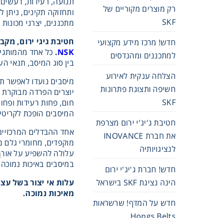
תנועה, רעידות, רעשים,
רק מוצרים מקוריים של
ותחזוקה תקינים, ניתן 
SKF
שרשראות,
מתכננים, יצרני מכונות
חטיבת גיגי ירום, מק
חדש! מרכז מידע מקצועי
NSK
.
כל אחד מהמותגים 
רצועות וי
למתכננים ומהנדסים
בין סוג המיסב, תנאי הע
הצלחה ענקית לאירוע
מיסבים נועדו לאפשר תנ
שינוע לינ
חשיפה ותצוגת פתרונות
יוצרים הפרדה מבוקרת ב
SKF
חום, פחות רעידות ופחות
המיסבים הופכת לקריטי
עיבוד שב
חטיבת ג'יג'י ירום מצרפת
אחד ההבדלים המרכזיים ב
את חברת INOVANCE
מוקפדים, מחומרי גלם מ
לנציגויותיה
פיקוד וב
עלולה להשפיע על אורך 
במיסבים באיכות נמוכה ע
חדש! חברת ג'יג'י ירום
הינה נציגת SKF בישראל
רשתות וא
עלות אי יצור בשל עצ
מאיכות נמוכה.
חדש על המדף! שרשראות
Hongs Belts