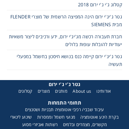
קטלוג ג'י ג'י ירום 2018
גטר ג'יג'י ירום הינה המפיצה הרשמית של מוצרי FLENDER
מבית SIEMENS
חברת תעבורה רכשה מג'יג'י ירום, ידע ורכיבים ליצור משאיות
יעודיות להובלות עופות בלולים
גטר ג'יג'י ירום קיימה כנס בנושא חיסכון בחשמל במפעלי
תעשיה
גטר ג'י ג'י ירום
אודותינו
About us
מותגים
מוצרים
קטלוגים
תחומי התמחות
עיבוד שבבי/ רכיבי אוטומציה תבניות ושטנצים
בקרת הינע ואוטומציה
מנועי חשמל וממסרות
שינוע לינארי
מקשרים, מצמדים ובלמים
רשתות ואביזרי מסוע