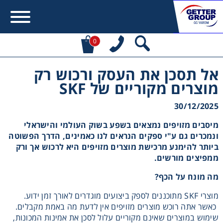
0
אל תסכן את העסק ורכוש רק
Error:
Contact form not found.
מוצרים מקוריים של SKF
מעונין לקבל הצעת מחיר או מידע עבור:
30/12/2025
מיסבים מזויפים נמצאים בשפע בשוק העולמי והישראלי
מקשרים, מצמדים ובלמים
ונמכרים גם ע"י ספקים הנראים לנו כאמינים, הדרך הפשוטה
ביותר להימנע מרכישת מוצרים מזויפים היא לרכוש אך ורק
מנועי חשמל וממסרות
ממפיצים מורשים.
מה מונח על הכף
?
מיסבים ובתי מיסב
מוצרי SKF מתוכננים לספק ביצועים מוגדרים לאורך זמן ידוע.
כאשר אתה רוכש מוצרים מזויפים אין לדעת מה באמת מקבלים.
שרשראות, גלגלי שרשרת וגלגלי שיניים
שימוש במוצרים שאינם מקוריים עלול לסכן את אמינות המכונות,