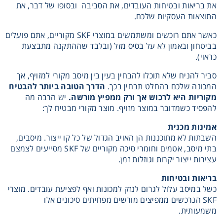
את בריאות ובטיחות העובדים, את הסביבה ובסופו של דבר, את
רצועות וי, רצועות תזמון וגלגלים
התוצאות העסקיות שלכם.
כאשר אתם רוכשים ומשתמשים במוצרי SKF מקוריים, אתם פועלים
שינוע ליניארי
בביטחון ובאמון לא על בסיס מזל (ובלבד שההתקנה מתבצעת
כראוי).
עיבוד שבבי/רכיבי אוטומציה, תבניות ושטנצים
סביר להניח שלא תוכלו להבחין בעין בין מיסב מקורי למזויף, אך
המכונה שלכם בהחלט תבחין בכך.
הדרך הטובה ביותר להבטיח
מקוריות היא לרכוש אך ורק ממפיץ מורשה
.
יש הרבה מה
פיקוד ובקרה
להפסיד כשמדובר במוצר מזויף. מוצר מקורי מבטיח לך:
רשתות ואביזרי מסוע
אמינות מכנית
השבתות לא מתוכננות הן האויב הגדול של כל קו ייצור. מיסבים,
בתי מיסב, אטמים וחומרי סיכה מקוריים של SKF מסייעים לצמצם
עצירות ייצור יקרות וגוזלות זמן.
בריאות ובטיחות
כשל במיסב עלול לגרום לנזק למכונות ואף לפציעת עובדים. מוצרי
SKF הנרכשים ממפיצים מורשים מפחיתים סיכונים אלו
משמעותית.