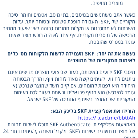
מוצרים מזויפים.
כאשר אתם משתמשים במיסבים, בתי מיסב, אטמים וחומרי סיכה
מקוריים של ,SKF העבודה הופכת פשוטה ובטוחה יותר. עלות
השבתות לא מתוכננות או תקלות חמורות גבוהה לאין שיעור ממחיר
הרכישה של מיסבים מקוריים. אף אחד לא היה רוכש מוצר שאינו
עומד במפרט שהובטח.
נעשה את זה יחד:
SKF
מעמידה לרשות הלקוחות מס' כלים
לאימות המקוריות של המוצרים
מיסבי SKF ידועים באיכותם, בעוד שביצועי מוצרים מזויפים אינם
ניתנים לחיזוי. לעיתים קשה מאוד לזהות זיוף, והדרך הבטוחה
היחידה היא לפנות למומחים. אם קיים חשד שמוצר שנרכש (או
עומד להירכש) הוא מזויף פנו אלינו ונשמח לעזור לכם באימות
המקוריות של המוצר בשיתוף התמיכה של SKF ישראל.
הורידו את אפליקציית
SKF בלינק הבא
:
https://l.ead.me/bbttAh
באמצעות אפליקציית SKF Authenticate תוכלו לשלוח תמונות
של מוצרים חשודים ישירות לSKF ולקבל תשובה ,לעיתים בתוך 24