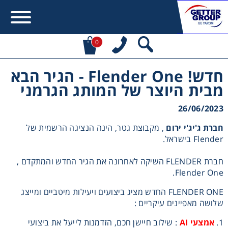
0
חדש! Flender One - הגיר הבא
Error:
Contact form not found.
מבית היוצר של המותג הגרמני
מעונין לקבל הצעת מחיר או מידע עבור:
26/06/2023
חברת ג'יג'י ירום
, מקבוצת גטר, הינה הנציגה הרשמית של
מקשרים, מצמדים ובלמים
Flender בישראל.
מנועי חשמל וממסרות
חברת FLENDER השיקה לאחרונה את הגיר החדש והמתקדם ,
Flender One.
מיסבים ובתי מיסב
FLENDER ONE החדש מציג ביצועים ויעילות מיטביים ומייצג
שלושה מאפיינים עיקריים :
שרשראות, גלגלי שרשרת וגלגלי שיניים
1.
אמצעי AI
: שילוב חיישן חכם, הזדמנות לייעל את ביצועי