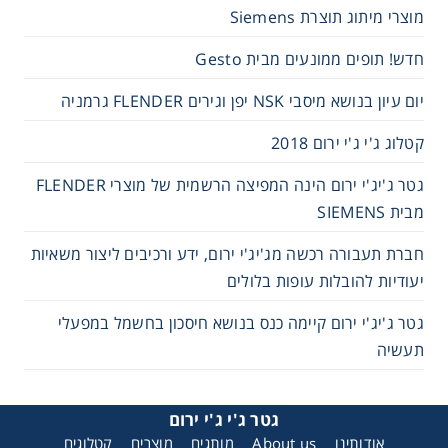
מוצרי מיתוג תוצרת Siemens
חדש! תופים ממונעים מבית Gesto
יום עיון בנושא מיסבי NSK יפן וגירים FLENDER גרמניה
קטלוג ג'י ג'י ירום 2018
גטר ג'יג'י ירום הינה המפיצה הרשמית של מוצרי FLENDER
מבית SIEMENS
חברת תעבורה רכשה מג'יג'י ירום, ידע ורכיבים ליצור משאיות
יעודיות להובלות עופות בלולים
גטר ג'יג'י ירום קיימה כנס בנושא חיסכון בחשמל במפעלי
תעשיה
גטר ג'י ג'י ירום
אודותינו
About us
מותגים
מוצרים
קטלוגים