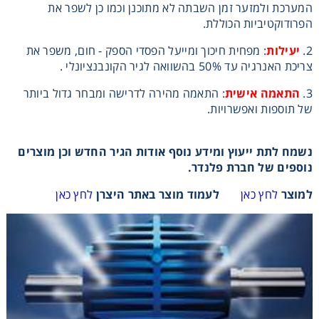
המערכת ולמזער זמן השבתה לא מתוכנן וכמו כן לשפר את
רצועות וי, רצועות תזמון וגלגלים
הפרודוקטיביות הכוללת.
2.
יעילות
: מפחית חיכוך ומייעל הפסדי הספק - חום, משפר את
שינוע ליניארי
צריכת האנרגיה עד 50% בהשוואה לגיר הקונבנציונלי .
3.
התאמה אישית
: התאמה מהירה לדרישה ומבחר גדול ביותר
עיבוד שבבי/רכיבי אוטומציה, תבניות ושטנצים
של תוספות ואפשרויות.
פיקוד ובקרה
נשמח לתת ייעוץ ומידע נוסף אודות הגיר החדש וכן מוצרים
נוספים של חברת פלנדר.
רשתות ואביזרי מסוע
למוצר
לחץ כאן
לעמוד מוצר באתר היצרן
לחץ כאן