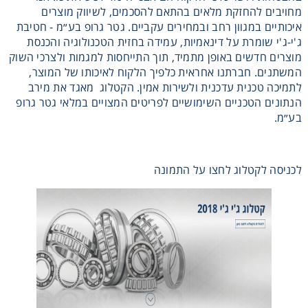
מחויבים להחזקת מלאים בהתאם להסכמים, לשיווק מוצרים
רצועות וי, רצועות תזמון וגלגלים
איכותיים במגוון רחב ובמחירים עקביים. גטר גרופ בע״מ - חטיבת
ג'י-ג'י שומרת על דינאמיות, עמידה בחזית הטכנולוגיה והכנסת
מוצרים חדשים באופן מתמיד, תוך התייחסות למגמות ולצרכי השוק
שינוע ליניארי
המשתנים. חברתנו אחראית כלפיך הלקוח לאיכותו של המוצר,
לתמיכה טכנית עדכנית ולשירות אמין. הקטלוג מאגד את מירב
עיבוד שבבי/רכיבי אוטומציה, תבניות ושטנצים
הנתונים הטכניים השימושיים לפריטים המצויים במלאי גטר גרופ
בע״מ.
פיקוד ובקרה
לכניסה לקטלוג לחצו על התמונה
רשתות ואביזרי מסוע