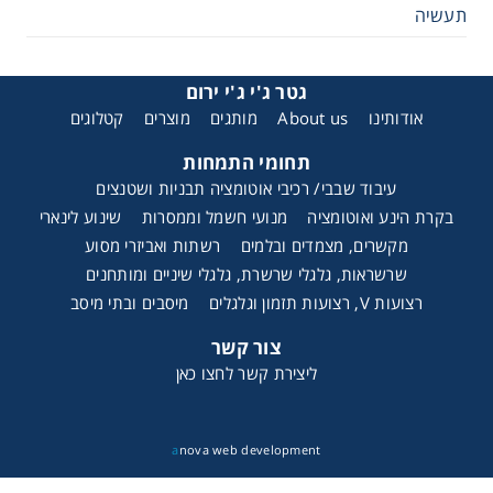
תעשיה
גטר ג'י ג'י ירום
אודותינו
About us
מותגים
מוצרים
קטלוגים
תחומי התמחות
עיבוד שבבי/ רכיבי אוטומציה תבניות ושטנצים
בקרת הינע ואוטומציה
מנועי חשמל וממסרות
שינוע לינארי
מקשרים, מצמדים ובלמים
רשתות ואביזרי מסוע
שרשראות, גלגלי שרשרת, גלגלי שיניים ומותחנים
רצועות V, רצועות תזמון וגלגלים
מיסבים ובתי מיסב
צור קשר
ליצירת קשר לחצו כאן
a
nova web development