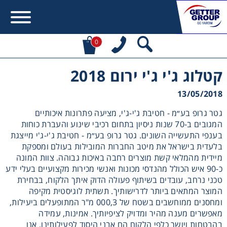
0
קטלוג ג'י ג'י ירום 2018
Error:
Contact form not found.
13/05/2018
מעונין לקבל הצעת מחיר או מידע עבור:
גטר גרופ בע״מ - חטיבת ג'י-ג'י, מציעה פתרונות איכותיים
המגובים ב-70 שנות ניסיון בתחום רכיבי שינוע והעברת כוחות
מקשרים, מצמדים ובלמים
בענפי התעשייה השונים. גטר גרופ בע״מ - חטיבת ג'י-ג'י מייצגת
בלעדית בישראל את מיטב החברות המובילות בעולם ומספקת
מיידית מהמלאי קשת מוצרים רחבה באיכות גבוהה. צוות המונה
מנועי חשמל וממסרות
כ-90 איש הכולל מהנדסי מכונות ואנשי מכירות מקצועיים בעלי ידע
טכני נרחב, עובדים בשיתוף פעולה הדוק איתך הלקוח, בבחירת
מיסבים ובתי מיסב
המוצר המתאים ביותר לדרישותיך. תשתית לוגיסטית מקיפה
ומחסנים ממוחשבים בשטח של 000,3 מ"ר המתופעלים ביעילות,
מאפשרים מענה מהיר ומדויק לציפיותיך. אמינות, עמידה
שרשראות, גלגלי שרשרת וגלגלי שיניים
בהבטחות ויושר כלפי הלקוח הם אבני היסוד לפעילותינו. אנו