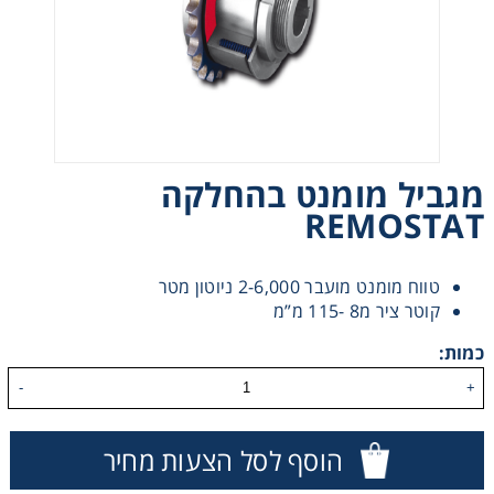
רצועות וי, רצועות תזמון וגלגלים
שינוע ליניארי
עיבוד שבבי/רכיבי אוטומציה, תבניות ושטנצים
מגביל מומנט בהחלקה
REMOSTAT
פיקוד ובקרה
רשתות ואביזרי מסוע
טווח מומנט מועבר 2-6,000 ניוטון מטר
קוטר ציר מ8 -115 מ”מ
כמות:
-
+
הוסף לסל הצעות מחיר