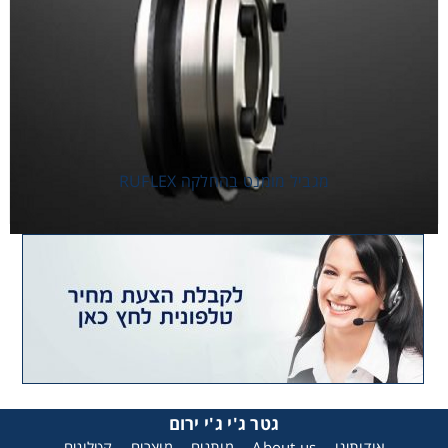
מגביל מומנט בהחלקה RUFLEX
מגביל מומנט בהחלקה RUFLEX
גטר ג'י ג'י ירום
אודותינו
About us
מותגים
מוצרים
קטלוגים