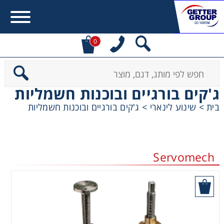
0
Error:
Contact form not found.
ג'קים בורגיים ובוכנות חשמליות
מעונין לקבל הצעת מחיר או מידע עבור:
בית
>
שינוע לינארי
>
ג'קים בורגיים ובוכנות חשמליות
מקשרים, מצמדים ובלמים
Servomech
מנועי חשמל וממסרות
מיסבים ובתי מיסב
הוסף לסל
שרשראות, גלגלי שרשרת וגלגלי שיניים