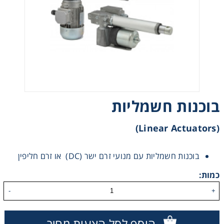
רצועות וי, רצועות תזמון וגלגלים
שינוע ליניארי
עיבוד שבבי/רכיבי אוטומציה, תבניות ושטנצים
פיקוד ובקרה
בוכנות חשמליות
(Linear Actuators)
רשתות ואביזרי מסוע
בוכנות חשמליות עם מנועי זרם ישר (DC) או זרם חליפין
כמות:
-
+
הוסף לסל הצעות מחיר