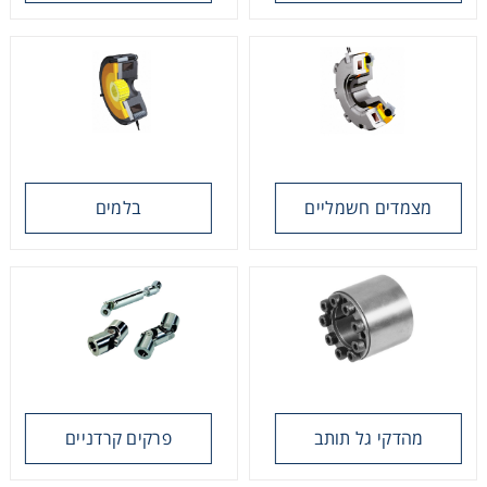
רצועות וי, רצועות תזמון וגלגלים
שינוע ליניארי
עיבוד שבבי/רכיבי אוטומציה, תבניות ושטנצים
מצמדים חשמליים
בלמים
פיקוד ובקרה
רשתות ואביזרי מסוע
מהדקי גל תותב
פרקים קרדניים