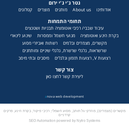
גטר ג'י ג'י ירום
אודותינו
About us
מותגים
מוצרים
קטלוגים
בלם לדיסקה
תחומי התמחות
עיבוד שבבי/ רכיבי אוטומציה תבניות ושטנצים
בקרת הינע ואוטומציה
מנועי חשמל וממסרות
שינוע לינארי
מקשרים, מצמדים ובלמים
רשתות ואביזרי מסוע
שרשראות, גלגלי שרשרת, גלגלי שיניים ומותחנים
רצועות V, רצועות תזמון וגלגלים
מיסבים ובתי מיסב
צור קשר
ליצירת קשר לחצו כאן
a
nova web development
מקשרים (מצמדים), מהדקי גל תותב, מסוע חשמלי, רכיבי פיקוד, בקרת הינע, פרקים
קרדניים
SEO Automation powered by Nytro Systems
בלם בטיחות משוחרר חשמל