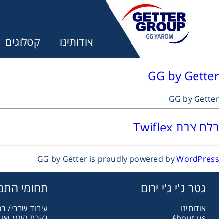
אודותינו
קטלוגים
GG by Getter
GG by Getter
מע
בלם צבת Twiflex
מקשרים, 
GG by Getter is proudly powered by
WordPress
מנועי חש
גטר ג'י ג'י ירום
תחומי התמ
אודותינו
עיבוד שבבי/ רכ
מיסבים ו
About us
בקרת הינע ואו