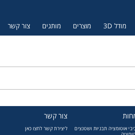
מודל 3D
מוצרים
מותגים
צור קשר
Error:
Contact form not found.
ונין לקבל הצעת מחיר או מידע עבור
מצמדים ובלמים
מל וממסרות
חות
צור קשר
יבי אוטומציה תבניות ושטנצים
ליצירת קשר לחצו כאן
בתי מיסב
טומציה