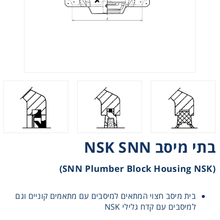
רצועות וי, רצועות תזמון וגלגלים
שינוע ליניארי
עיבוד שבבי/רכיבי אוטומציה, תבניות ושטנצים
פיקוד ובקרה
רשתות ואביזרי מסוע
בתי מיסב NSK SNN
(SNN Plumber Block Housing NSK)
בית מיסב חצוי המתאים למיסבים עם מתאמים קוניים וגם
למיסבים עם קדח גלילי NSK