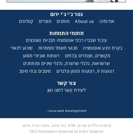
גטר ג'י ג'י ירום
אודותינו
About us
מותגים
מוצרים
קטלוגים
תחומי התמחות
עיבוד שבבי/ רכיבי אוטומציה תבניות ושטנצים
בקרת הינע ואוטומציה
מנועי חשמל וממסרות
שינוע לינארי
מקשרים, מצמדים ובלמים
רשתות ואביזרי מסוע
שרשראות, גלגלי שרשרת, גלגלי שיניים ומותחנים
רצועות V, רצועות תזמון וגלגלים
מיסבים ובתי מיסב
צור קשר
ליצירת קשר לחצו כאן
a
nova web development
מיסבים גליליים קוניים, NSK, בתי מיסב, מיסבי צריח, מיסב
SEO Automation powered by Nytro Systems