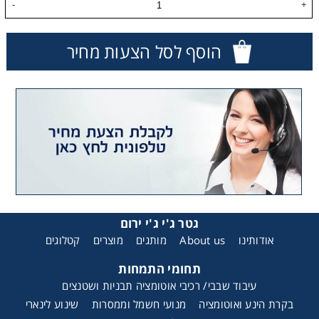
-
+
רצועות וי, רצועות תזמון וגלגלים
הוסף לסל הצעות מחיר
שינוע ליניארי
עיבוד שבבי/רכיבי אוטומציה, תבניות ושטנצים
פיקוד ובקרה
רשתות ואביזרי מסוע
גטר ג'י ג'י ירום
אודותינו
About us
מותגים
מוצרים
קטלוגים
תחומי התמחות
עיבוד שבבי/ רכיבי אוטומציה תבניות ושטנצים
בקרת הינע ואוטומציה
מנועי חשמל וממסרות
שינוע לינארי