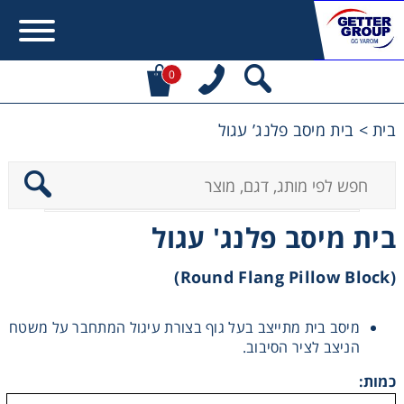
0
בית
>
בית מיסב פלנג’ עגול
Error:
Contact form not found.
מעונין לקבל הצעת מחיר או מידע עבור:
בית מיסב פלנג' עגול
מקשרים, מצמדים ובלמים
(Round Flang Pillow Block)
מנועי חשמל וממסרות
מיסב בית מתייצב בעל גוף בצורת עיגול המתחבר על משטח
מיסבים ובתי מיסב
הניצב לציר הסיבוב.
כמות:
שרשראות, גלגלי שרשרת וגלגלי שיניים