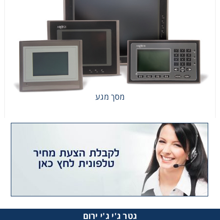
מסך מגע
מסך מגע
גטר ג'י ג'י ירום