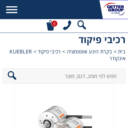
0
רכיבי פיקוד
Error:
Contact form not found.
בית
>
בקרת הינע ואוטומציה
>
רכיבי פיקוד
>
KUEBLER
אינקודר
מעונין לקבל הצעת מחיר או מידע עבור:
מקשרים, מצמדים ובלמים
מנועי חשמל וממסרות
מיסבים ובתי מיסב
שרשראות, גלגלי שרשרת וגלגלי שיניים