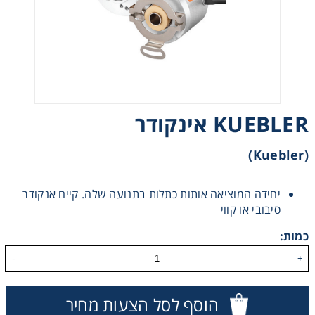
רצועות וי, רצועות תזמון וגלגלים
שינוע ליניארי
עיבוד שבבי/רכיבי אוטומציה, תבניות ושטנצים
KUEBLER אינקודר
פיקוד ובקרה
(Kuebler)
רשתות ואביזרי מסוע
יחידה המוציאה אותות כתלות בתנועה שלה. קיים אנקודר
סיבובי או קווי
כמות:
-
+
הוסף לסל הצעות מחיר