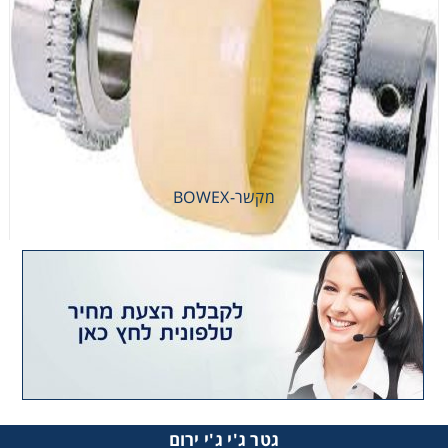
מקשר-BOWEX
מקשר-BOWEX
גטר ג'י ג'י ירום