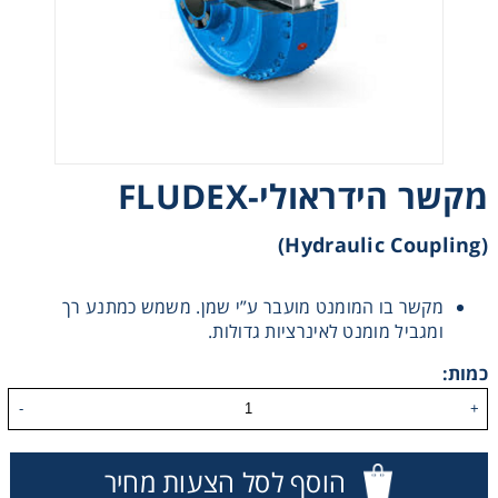
רצועות וי, רצועות תזמון וגלגלים
שינוע ליניארי
עיבוד שבבי/רכיבי אוטומציה, תבניות ושטנצים
מקשר הידראולי-FLUDEX
פיקוד ובקרה
(Hydraulic Coupling)
רשתות ואביזרי מסוע
מקשר בו המומנט מועבר ע”י שמן. משמש כמתנע רך
ומגביל מומנט לאינרציות גדולות.
כמות:
-
+
הוסף לסל הצעות מחיר