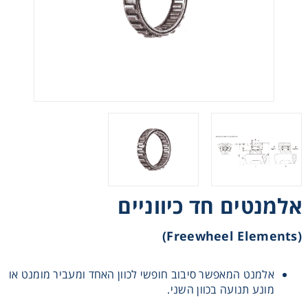
רצועות וי, רצועות תזמון וגלגלים
שינוע ליניארי
עיבוד שבבי/רכיבי אוטומציה, תבניות ושטנצים
פיקוד ובקרה
רשתות ואביזרי מסוע
אלמנטים חד כיווניים
(Freewheel Elements)
אלמנט המאפשר סיבוב חופשי לכוון האחד ומעביר מומנט או
מונע תנועה בכוון השני.