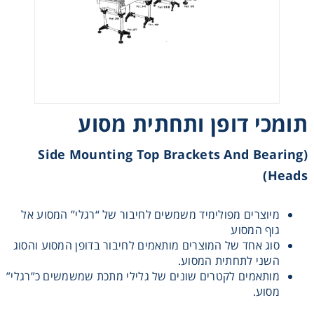
רצועות וי, רצועות תזמון וגלגלים
שינוע ליניארי
עיבוד שבבי/רכיבי אוטומציה, תבניות ושטנצים
תומכי דופן ותחתית מסוע
פיקוד ובקרה
(Side Mounting Top Brackets And Bearing
Heads)
רשתות ואביזרי מסוע
מיוצרים מפולימיד משמשים לחיבור של “רגלי” המסוע אל
גוף המסוע
סוג אחד של המוצרים מותאמים לחיבור בדופן המסוע והסוג
השני לתחתית המסוע.
מותאמים לקטרים שונים של גלילי מתכת שמשמשים כ”רגלי”
מסוע.