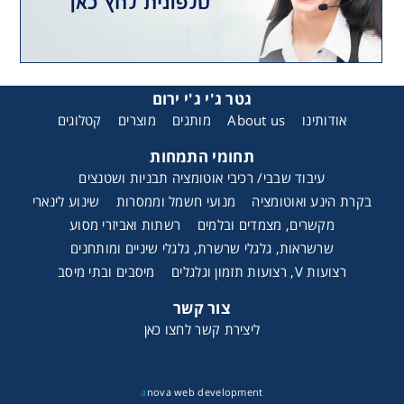
גטר ג'י ג'י ירום
אודותינו
About us
מותגים
מוצרים
קטלוגים
תחומי התמחות
עיבוד שבבי/ רכיבי אוטומציה תבניות ושטנצים
בקרת הינע ואוטומציה
מנועי חשמל וממסרות
שינוע לינארי
מקשרים, מצמדים ובלמים
רשתות ואביזרי מסוע
שרשראות, גלגלי שרשרת, גלגלי שיניים ומותחנים
רצועות V, רצועות תזמון וגלגלים
מיסבים ובתי מיסב
צור קשר
ליצירת קשר לחצו כאן
a
nova web development