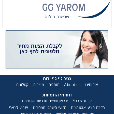
שרשרת הולכה
שרשרת הולכה
גטר ג'י ג'י ירום
אודותינו
About us
מותגים
מוצרים
קטלוגים
תחומי התמחות
עיבוד שבבי/ רכיבי אוטומציה תבניות ושטנצים
בקרת הינע ואוטומציה
מנועי חשמל וממסרות
שינוע לינארי
מקשרים, מצמדים ובלמים
רשתות ואביזרי מסוע