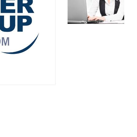
שרשראות,
רצועות וי
שינוע לינ
עיבוד שב
פיקוד וב
רשתות וא