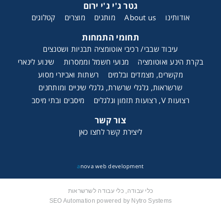
גטר ג'י ג'י ירום
אודותינו
About us
מותגים
מוצרים
קטלוגים
תחומי התמחות
עיבוד שבבי/ רכיבי אוטומציה תבניות ושטנצים
בקרת הינע ואוטומציה
מנועי חשמל וממסרות
שינוע לינארי
מקשרים, מצמדים ובלמים
רשתות ואביזרי מסוע
שרשראות, גלגלי שרשרת, גלגלי שיניים ומותחנים
רצועות V, רצועות תזמון וגלגלים
מיסבים ובתי מיסב
צור קשר
ליצירת קשר לחצו כאן
a
nova web development
כלי עבודה, כלי עבודה לשרשראות
SEO Automation powered by Nytro Systems