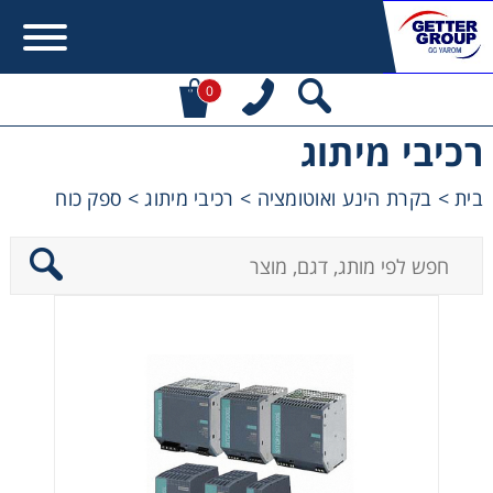
0
רכיבי מיתוג
Error:
Contact form not found.
בית
>
בקרת הינע ואוטומציה
>
רכיבי מיתוג
>
ספק כוח
מעונין לקבל הצעת מחיר או מידע עבור:
מקשרים, מצמדים ובלמים
מנועי חשמל וממסרות
מיסבים ובתי מיסב
שרשראות, גלגלי שרשרת וגלגלי שיניים