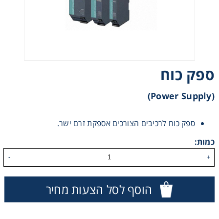
רצועות וי, רצועות תזמון וגלגלים
שינוע ליניארי
ספק כוח
עיבוד שבבי/רכיבי אוטומציה, תבניות ושטנצים
(Power Supply)
פיקוד ובקרה
ספק כוח לרכיבים הצורכים אספקת זרם ישר.
רשתות ואביזרי מסוע
כמות:
-
+
הוסף לסל הצעות מחיר