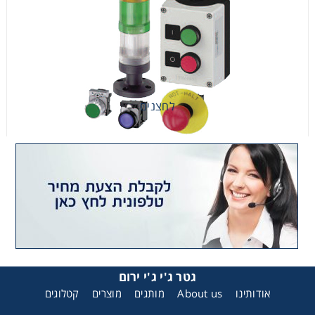
לחצנים
לחצנים
גטר ג'י ג'י ירום
אודותינו
About us
מותגים
מוצרים
קטלוגים