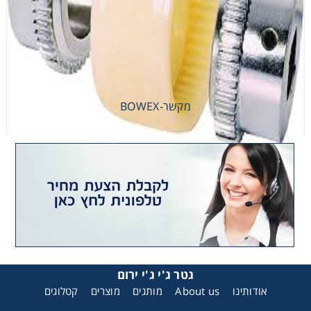
מקשר-BOWEX
מקשר-BOWEX
גטר ג'י ג'י ירום
אודותינו
About us
מותגים
מוצרים
קטלוגים