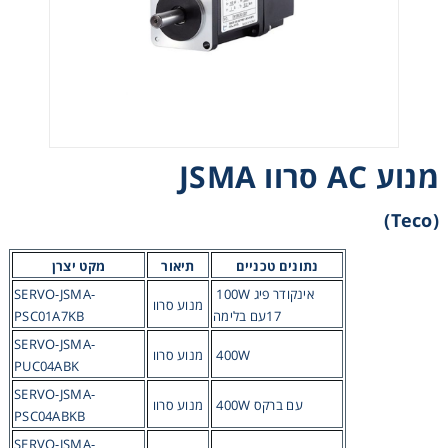
רצועות וי, רצועות תזמון וגלגלים
שינוע ליניארי
עיבוד שבבי/רכיבי אוטומציה, תבניות ושטנצים
מנוע AC סרוו JSMA
פיקוד ובקרה
(Teco)
רשתות ואביזרי מסוע
נתונים טכניים
תיאור
מקט יצרן
100W אינקודר פיג
SERVO-JSMA-
מנוע סרוו
17עם בלימה
PSC01A7KB
SERVO-JSMA-
400W
מנוע סרוו
PUC04ABK
SERVO-JSMA-
400W עם ברקס
מנוע סרוו
PSC04ABKB
SERVO-JSMA-