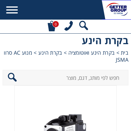
0
בקרת הינע
Error:
Contact form not found.
בית
>
בקרת הינע ואוטומציה
>
בקרת הינע
>
מנוע AC סרוו
JSMA
מעונין לקבל הצעת מחיר או מידע עבור:
מקשרים, מצמדים ובלמים
מנועי חשמל וממסרות
מיסבים ובתי מיסב
שרשראות, גלגלי שרשרת וגלגלי שיניים