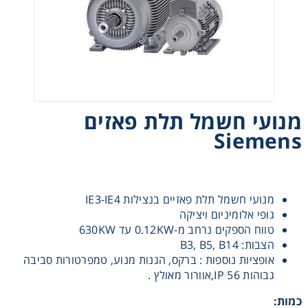
רצועות וי, רצועות תזמון וגלגלים
שינוע ליניארי
עיבוד שבבי/רכיבי אוטומציה, תבניות ושטנצים
מנועי חשמל תלת פאזים
Siemens
פיקוד ובקרה
רשתות ואביזרי מסוע
מנועי חשמל תלת פאזיים בנצילות IE3-IE4
גופי אלומיניום ויציקה
טווח הספקים נרחב מ-0.12KW עד 630KW
הצבות: B3, B5, B14
אופציות נוספות : ברקס, הגנות מנוע, טמפרטורות סביבה
גבוהות IP 56,אוורור מאולץ .
כמות: