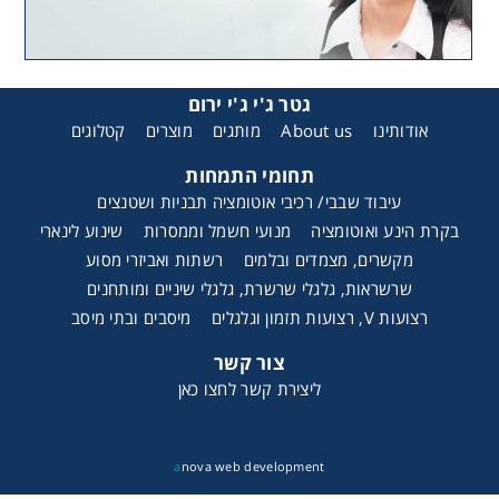
גטר ג'י ג'י ירום
אודותינו
About us
מותגים
מוצרים
קטלוגים
תחומי התמחות
עיבוד שבבי/ רכיבי אוטומציה תבניות ושטנצים
בקרת הינע ואוטומציה
מנועי חשמל וממסרות
שינוע לינארי
מקשרים, מצמדים ובלמים
רשתות ואביזרי מסוע
שרשראות, גלגלי שרשרת, גלגלי שיניים ומותחנים
רצועות V, רצועות תזמון וגלגלים
מיסבים ובתי מיסב
צור קשר
ליצירת קשר לחצו כאן
a
nova web development