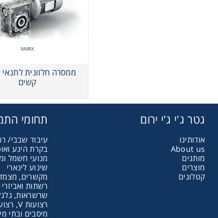
ממסרה חלזונית לתנאי 
קשים
גטר ג'י ג'י ירום
תחומי התמ
אודותינו
עיבוד שבבי/ רכ
About us
בקרת הינע ואו
מותגים
מנועי חשמל ומ
מוצרים
שינוע לינארי
קטלוגים
מקשרים, מצמדי
רשתות ואביזרי 
שרשראות, גלגלי
רצועות V, רצועות תזמון וגלגלים
מיסבים ובתי מי