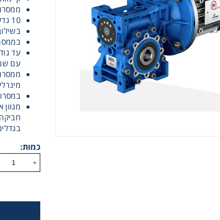
ממסרות
10 גדלים במלאי, יחס העברה 1:5-1:100
 גלגלי שרשרת וגלגלי שיניים
בשילוב 
בממסרו
, רצועות תזמון וגלגלים
עם שמן
מינרלי,
יארי
במסרות
מגוון 
בי/רכיבי אוטומציה, תבניות ושטנצים
בגדלים
כמות:
קרה
+
ביזרי מסוע