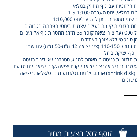
 חלזוניות עם גוף מחוזק במלאי
שתי ממסרות ניתן להגיע ליחס 1:10,000
ת חלזניות קיימת נעילה עצמית ביחסי הפחתה הגבוהים
עד גודל 090 (עד ציר יציאה קוטר 35 מ”מ) ממסרות גוף אלומיניום
 סינטטי ללא צורך באחזקה
ממסרות בגודל 110-150 (ציר יציאה 42 מ”מ-50 מ”מ) עם שמן
 גוף יציקת ברזל
 חלזוניות כניסה מותאמת למנוע סטנדרטי או לציר כניסה
אפשרויות ביציאה: ציר יציאה/ קדח יציאה/קדח יציאה עם טבעת
חביקה (shrink disk) או מגביל מומנט/זרוע מומנט/פלאנג’ יציאה
 שונים
-
הוסף לסל הצעות מחיר