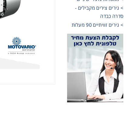
> גירים צירים מקבילים -
שרשראות,
סדרה כבדה
> גירים זוויתיים 90 מעלות
רצועות וי
שינוע לינ
עיבוד שב
פיקוד וב
רשתות וא