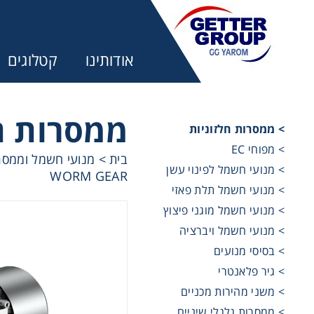
אודותינו
קטלוגים
ממסרות חל
> ממסרות חלזוניות
> מפוחי EC
בית
>
מנועי חשמל וממסר
מע
> מנועי חשמל לפינוי עשן
WORM GEAR
> מנועי חשמל תלת פאזי
מקשרים, 
> מנועי חשמל מוגני פיצוץ
> מנועי חשמל ויברציה
> בסיסי מנועים
מנועי חש
> גיר פלאנטרי
> משני מהירות מכניים
מיסבים ו
> ממסרות גלגלי שיניים