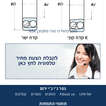
מיסב כדורי דו טורי מתכוונן NSK
מיסב כדורי דו טורי מתכוונן NSK
גטר ג'י ג'י ירום
אודותינו
About us
מותגים
מוצרים
קטלוגים
תחומי התמחות