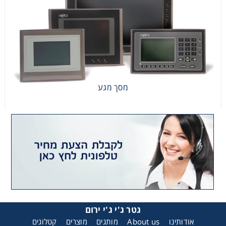
מסך מגע
מסך מגע
גטר ג'י ג'י ירום
אודותינו
About us
מותגים
מוצרים
קטלוגים