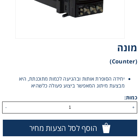
רצועות וי, רצועות תזמון וגלגלים
שינוע ליניארי
מונה
עיבוד שבבי/רכיבי אוטומציה, תבניות ושטנצים
(Counter)
פיקוד ובקרה
יחידה הסופרת אותות ובהגיעה לכמות מתוכנתת, היא
רשתות ואביזרי מסוע
מבצעת מיתוג המאפשר ביצוע פעולה כלשהיא
כמות:
-
+
הוסף לסל הצעות מחיר