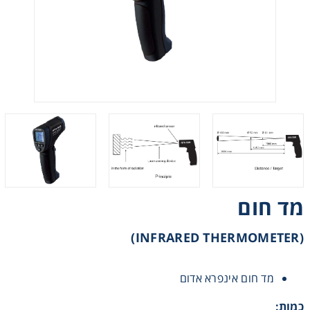
רצועות וי, רצועות תזמון וגלגלים
שינוע ליניארי
עיבוד שבבי/רכיבי אוטומציה, תבניות ושטנצים
פיקוד ובקרה
רשתות ואביזרי מסוע
מד חום
(INFRARED THERMOMETER)
מד חום אינפרא אדום
כמות: