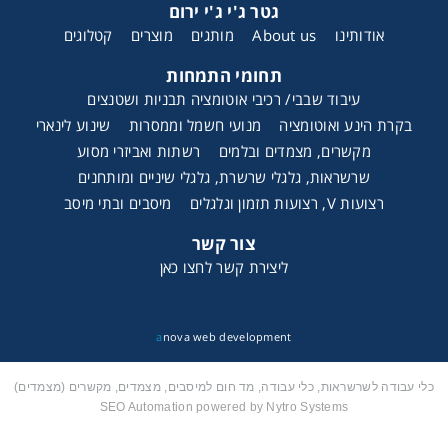
גטר ג'י ג'י ירום
אודותינו
About us
מותגים
מוצרים
קטלוגים
תחומי התמחות
עיבוד שבבי/ רכיבי אוטומציה תבניות ושטנצים
בקרת הינע ואוטומציה
מנועי חשמל וממסרות
שינוע לינארי
מקשרים, מצמדים ובלמים
רשתות ואביזרי מסוע
שרשראות, גלגלי שרשרת, גלגלי שיניים ומותחנים
רצועות V, רצועות תזמון וגלגלים
מיסבים ובתי מיסב
צור קשר
ליצירת קשר לחצו כאן
a
nova web development
כלי עבודה לשרשראות, כלי עבודה, מד חום למיסבים, מצמדים, מקשרים (מצמדים)
SEO Automation powered by Nytro Systems