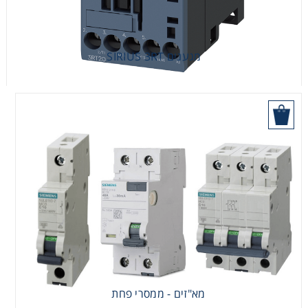
מגענים SIRIUS 3RT
הוסף לסל
מא"זים - ממסרי פחת