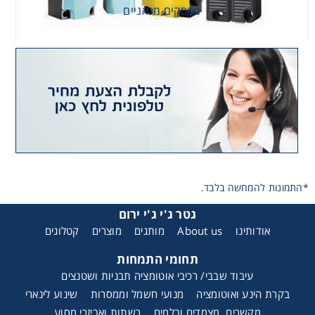
מפסקים מכאניים
*התמונות להמחשה בלבד.
גטר ג'י ג'י ירום
אודותינו
About us
מותגים
מוצרים
קטלוגים
תחומי התמחות
עיבוד שבבי/ רכיבי אוטומציה תבניות ושטנצים
בקרת הינע ואוטומציה
מנועי חשמל וממסרות
שינוע לינארי
מקשרים, מצמדים ובלמים
רשתות ואביזרי מסוע