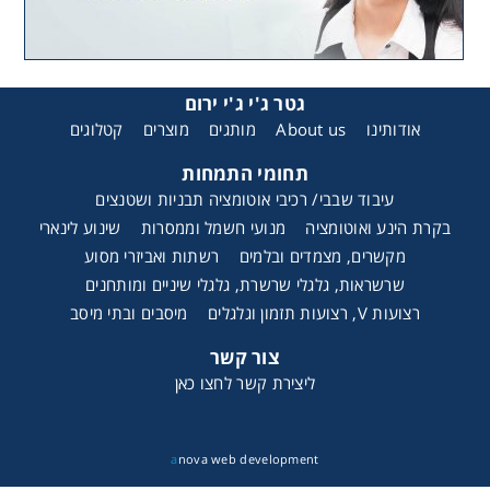
גטר ג'י ג'י ירום
אודותינו
About us
מותגים
מוצרים
קטלוגים
תחומי התמחות
עיבוד שבבי/ רכיבי אוטומציה תבניות ושטנצים
בקרת הינע ואוטומציה
מנועי חשמל וממסרות
שינוע לינארי
מקשרים, מצמדים ובלמים
רשתות ואביזרי מסוע
שרשראות, גלגלי שרשרת, גלגלי שיניים ומותחנים
רצועות V, רצועות תזמון וגלגלים
מיסבים ובתי מיסב
צור קשר
ליצירת קשר לחצו כאן
a
nova web development