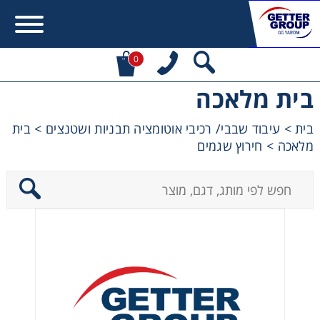
0
בית מלאכה
Error:
Contact form not found.
בית
>
עיבוד שבבי/ רכיבי אוטומציה תבניות ושטנצים
>
בית
מלאכה
>
חירוץ שגמים
מעונין לקבל הצעת מחיר או מידע עבור:
מקשרים, מצמדים ובלמים
מנועי חשמל וממסרות
מיסבים ובתי מיסב
שרשראות, גלגלי שרשרת וגלגלי שיניים