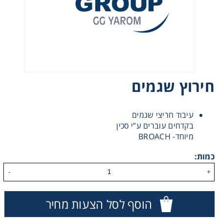
רצועות וי, רצועות תזמון וגלגלים
שינוע ליניארי
עיבוד שבבי/רכיבי אוטומציה, תבניות ושטנצים
חירוץ שגמים
פיקוד ובקרה
עיבוד חריצי שגמים
רשתות ואביזרי מסוע
בקדחים עוברים ע”י סכין
מיוחד- BROACH
כמות:
-
+
הוסף לסל הצעות מחיר