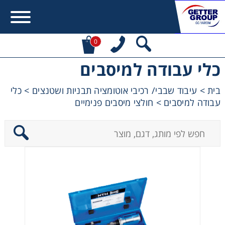
0
כלי עבודה למיסבים
Error:
Contact form not found.
בית
>
עיבוד שבבי/ רכיבי אוטומציה תבניות ושטנצים
>
כלי
עבודה למיסבים
>
חולצי מיסבים פנימיים
מעונין לקבל הצעת מחיר או מידע עבור:
מקשרים, מצמדים ובלמים
מנועי חשמל וממסרות
מיסבים ובתי מיסב
שרשראות, גלגלי שרשרת וגלגלי שיניים