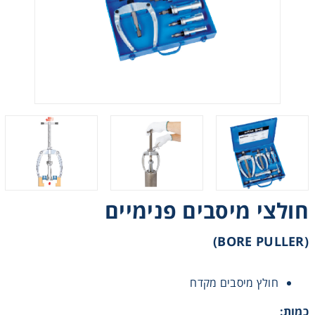
רצועות וי, רצועות תזמון וגלגלים
שינוע ליניארי
עיבוד שבבי/רכיבי אוטומציה, תבניות ושטנצים
פיקוד ובקרה
רשתות ואביזרי מסוע
חולצי מיסבים פנימיים
(BORE PULLER)
חולץ מיסבים מקדח
כמות: