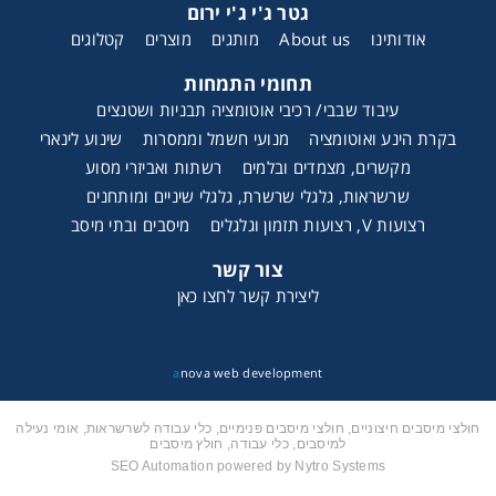
גטר ג'י ג'י ירום
אודותינו
About us
מותגים
מוצרים
קטלוגים
תחומי התמחות
עיבוד שבבי/ רכיבי אוטומציה תבניות ושטנצים
בקרת הינע ואוטומציה
מנועי חשמל וממסרות
שינוע לינארי
מקשרים, מצמדים ובלמים
רשתות ואביזרי מסוע
שרשראות, גלגלי שרשרת, גלגלי שיניים ומותחנים
רצועות V, רצועות תזמון וגלגלים
מיסבים ובתי מיסב
צור קשר
ליצירת קשר לחצו כאן
a
nova web development
חולצי מיסבים חיצוניים, חולצי מיסבים פנימיים, כלי עבודה לשרשראות, אומי נעילה
למיסבים, כלי עבודה, חולץ מיסבים
SEO Automation powered by Nytro Systems