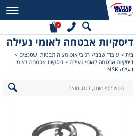
0
דיסקיות אבטחה לאומי נעילה
Error:
Contact form not found.
בית
>
עיבוד שבבי/ רכיבי אוטומציה תבניות ושטנצים
>
דיסקיות אבטחה לאומי נעילה
>
דיסקיות אבטחה לאומי
מעונין לקבל הצעת מחיר או מידע עבור:
נעילה NSK
מקשרים, מצמדים ובלמים
מנועי חשמל וממסרות
מיסבים ובתי מיסב
שרשראות, גלגלי שרשרת וגלגלי שיניים