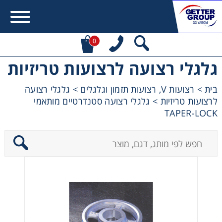
0
גלגלי רצועה לרצועות טריזיות
Error:
Contact form not found.
בית
>
רצועות V, רצועות תזמון וגלגלים
>
גלגלי רצועה
לרצועות טריזיות
>
גלגלי רצועה סטנדרטיים מותאמי
מעונין לקבל הצעת מחיר או מידע עבור:
TAPER-LOCK
מקשרים, מצמדים ובלמים
מנועי חשמל וממסרות
מיסבים ובתי מיסב
שרשראות, גלגלי שרשרת וגלגלי שיניים