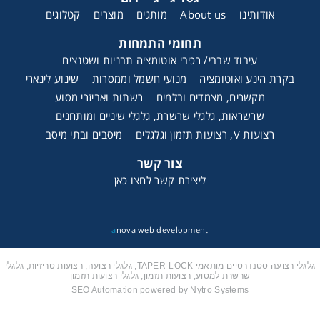
אודותינו
About us
מותגים
מוצרים
קטלוגים
תחומי התמחות
עיבוד שבבי/ רכיבי אוטומציה תבניות ושטנצים
בקרת הינע ואוטומציה
מנועי חשמל וממסרות
שינוע לינארי
מקשרים, מצמדים ובלמים
רשתות ואביזרי מסוע
שרשראות, גלגלי שרשרת, גלגלי שיניים ומותחנים
רצועות V, רצועות תזמון וגלגלים
מיסבים ובתי מיסב
צור קשר
ליצירת קשר לחצו כאן
a
nova web development
גלגלי רצועה סטנדרטיים מותאמי TAPER-LOCK, גלגלי רצועה, רצועות טריזיות, גלגלי
שרשרת למסוע, רצועות תזמון, גלגלי רצועות תזמון
SEO Automation powered by Nytro Systems