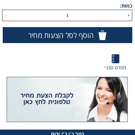
כמות:
-
+
הוסף לסל הצעות מחיר
מפרט טכני
גטר ג'י ג'י ירום