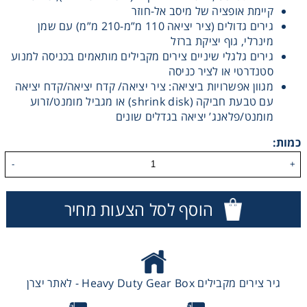
קיימת אופציה של מיסב אל-חוזר
גירים גדולים (ציר יציאה 110 מ”מ-210 מ”מ) עם שמן
מינרלי, גוף יציקת ברזל
גירים גלגלי שיניים צירים מקבילים מותאמים בכניסה למנוע
סטנדרטי או לציר כניסה
מגוון אפשרויות ביציאה: ציר יציאה/ קדח יציאה/קדח יציאה
עם טבעת חביקה (shrink disk) או מגביל מומנט/זרוע
מומנט/פלאנג’ יציאה בגדלים שונים
כמות:
-
+
הוסף לסל הצעות מחיר
גיר צירים מקבילים Heavy Duty Gear Box - לאתר יצרן