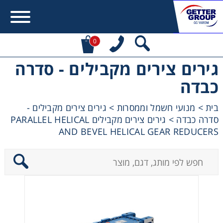
0
גירים צירים מקבילים - סדרה
Error:
Contact form not found.
כבדה
מעונין לקבל הצעת מחיר או מידע עבור:
בית
>
מנועי חשמל וממסרות
>
גירים צירים מקבילים -
סדרה כבדה
>
גירים צירים מקבילים PARALLEL HELICAL
מקשרים, מצמדים ובלמים
AND BEVEL HELICAL GEAR REDUCERS
מנועי חשמל וממסרות
מיסבים ובתי מיסב
שרשראות, גלגלי שרשרת וגלגלי שיניים