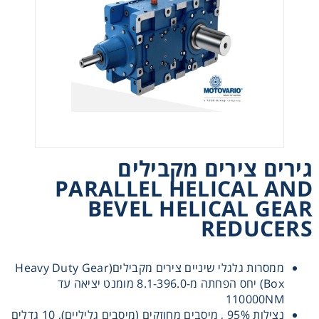
רצועות וי, רצועות תזמון וגלגלים
שינוע ליניארי
עיבוד שבבי/רכיבי אוטומציה, תבניות ושטנצים
פיקוד ובקרה
גירים צירים מקבילים
PARALLEL HELICAL AND
רשתות ואביזרי מסוע
BEVEL HELICAL GEAR
REDUCERS
ממסרות גלגלי שיניים צירים מקבילים(Heavy Duty Gear
Box) יחס הפחתה מ-8.1-396.0 מומנט יציאה עד
110000NM
נצילות 95% , מיסבים מחוזקים (מיסבים גליליים), 10 גדלים