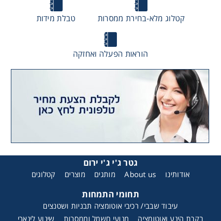
קטלוג מלא-בחירת ממסרות
טבלת מידות
הוראות הפעלה ואחזקה
גטר ג'י ג'י ירום
אודותינו
About us
מותגים
מוצרים
קטלוגים
תחומי התמחות
עיבוד שבבי/ רכיבי אוטומציה תבניות ושטנצים
בקרת הינע ואוטומציה
מנועי חשמל וממסרות
שינוע לינארי