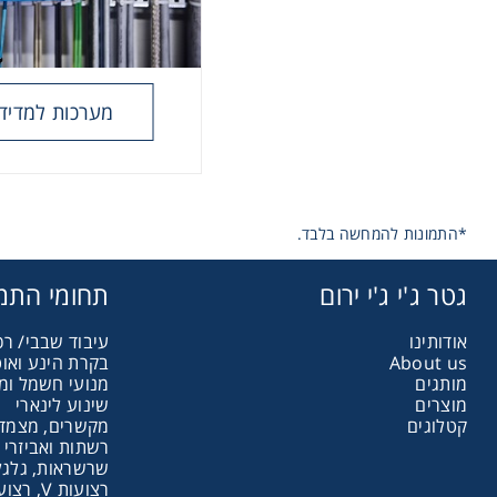
מערכות למדיד
*התמונות להמחשה בלבד.
גטר ג'י ג'י ירום
תחומי התמ
אודותינו
עיבוד שבבי/ רכ
About us
בקרת הינע ואו
מותגים
מנועי חשמל ומ
מוצרים
שינוע לינארי
קטלוגים
מקשרים, מצמדי
רשתות ואביזרי 
שרשראות, גלגלי
רצועות V, רצועות תזמון וגלגלים