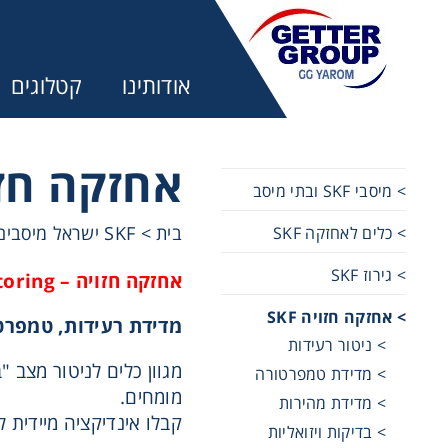
אודותינו
קטלוגים
אחזקה חזויה
> מיסבי SKF ובתי מיסב
בית
>
SKF ישראל מיסבים, גירוז ואחזקה
> כלים לאחזקה SKF
מע
> גירוז SKF
אחזקה חזויה – Condition Monitoring
מקשרים, 
> אחזקה חזויה SKF
מדידת רעידות, טמפרטו
> ניטור רעידות
מנועי חש
מגוון כלים לניטור מצב 
> מדידת טמפרטורה
מומחים.
> מדידת מהירות
קבלו אינדיקציה מיידית 
מיסבים ו
> בדיקות ויזואליות