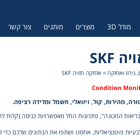
מודל 3D
מוצרים
מותגים
צור קשר
 SKF
Error:
Contact form not found.
>
אחזקה חזויה SKF
ונין לקבל הצעת מחיר או מידע עבור
מצמדים ובלמים
רה, מהירות, קול, ויזואלי, חשמל ומדידה רציפה.
מל וממסרות
"בריאות המכונה", פתרונות החל מאפשרויות כניסה (קלות ל
לבעיות פוטנציאליות, אחסנו ושתפו את הנתונים שלכם כדי ל
בתי מיסב