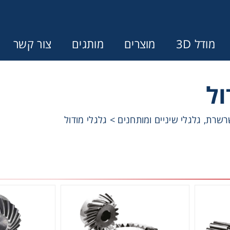
מודל 3D
מוצרים
מותגים
צור קשר
ול
Error:
Contact form not found.
שרת, גלגלי שיניים ומותחנים
>
גלגלי מודול
ונין לקבל הצעת מחיר או מידע עבור
מצמדים ובלמים
מל וממסרות
בתי מיסב