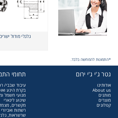
שרשראות,
רצועות וי
גלגלי מודול ישרים
שינוע לינ
*התמונות להמחשה בלבד.
עיבוד שב
גטר ג'י ג'י ירום
תחומי התמ
פיקוד וב
אודותינו
עיבוד שבבי/ רכ
About us
בקרת הינע ואו
מותגים
מנועי חשמל ומ
רשתות וא
מוצרים
שינוע לינארי
קטלוגים
מקשרים, מצמדי
רשתות ואביזרי 
שרשראות, גלגלי