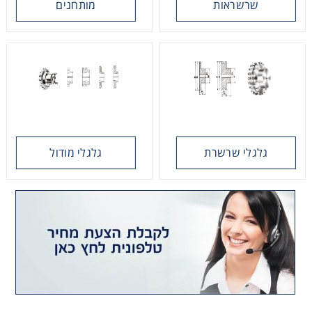
שרשראות
מותחנים
רצועות וי, רצועות תזמון וגלגלים
שינוע ליניארי
עיבוד שבבי/רכיבי אוטומציה, תבניות ושטנצים
פיקוד ובקרה
גלגלי שרשרת
גלגלי מודול
רשתות ואביזרי מסוע