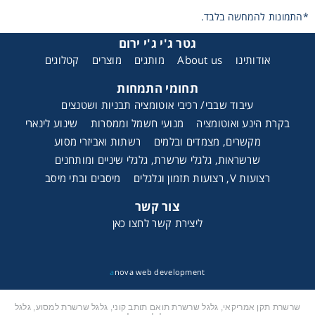
שרשראות סיבוביות HS880TAB
*התמונות להמחשה בלבד.
גטר ג'י ג'י ירום
אודותינו
About us
מותגים
מוצרים
קטלוגים
תחומי התמחות
עיבוד שבבי/ רכיבי אוטומציה תבניות ושטנצים
בקרת הינע ואוטומציה
מנועי חשמל וממסרות
שינוע לינארי
מקשרים, מצמדים ובלמים
רשתות ואביזרי מסוע
שרשראות, גלגלי שרשרת, גלגלי שיניים ומותחנים
רצועות V, רצועות תזמון וגלגלים
מיסבים ובתי מיסב
צור קשר
ליצירת קשר לחצו כאן
a
nova web development
שרשראות נחשון HS1701TAB
שרשרת תקן אמריקאי, גלגל שרשרת תואם תותב קוני, גלגל שרשרת למסוע, גלגל