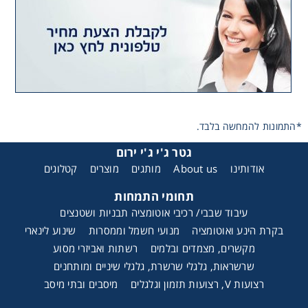
צירים לינאריים מופעלי מנוע לינארי
*התמונות להמחשה בלבד.
גטר ג'י ג'י ירום
אודותינו
About us
מותגים
מוצרים
קטלוגים
תחומי התמחות
עיבוד שבבי/ רכיבי אוטומציה תבניות ושטנצים
בקרת הינע ואוטומציה
מנועי חשמל וממסרות
שינוע לינארי
מקשרים, מצמדים ובלמים
רשתות ואביזרי מסוע
שרשראות, גלגלי שרשרת, גלגלי שיניים ומותחנים
רצועות V, רצועות תזמון וגלגלים
מיסבים ובתי מיסב