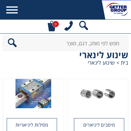
0
Error:
Contact form not found.
שינוע לינארי
מעונין לקבל הצעת מחיר או מידע עבור:
בית
>
שינוע לינארי
מקשרים, מצמדים ובלמים
מנועי חשמל וממסרות
מיסבים ובתי מיסב
שרשראות, גלגלי שרשרת וגלגלי שיניים
מיסבים ליניארים
מסילות ליניאריות