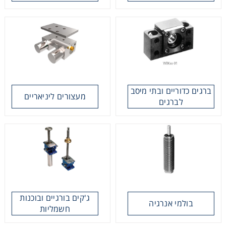
רצועות וי, רצועות תזמון וגלגלים
שינוע ליניארי
עיבוד שבבי/רכיבי אוטומציה, תבניות ושטנצים
ברגים כדוריים ובתי מיסב
מעצורים ליניאריים
פיקוד ובקרה
לברגים
רשתות ואביזרי מסוע
ג'קים בורגיים ובוכנות
בולמי אנרגיה
חשמליות